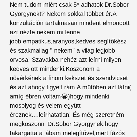
Nem tudom miért csak 5* adhatok Dr.Sobor
Györgynek!? Nekem sokkal többet ér.A
konzultáción tartalmasan mindent elmondott
azt nézte nekem mi lenne
jobb,empatikus,aranyos,kedves segítőkész
és szakmailag " nekem" a világ legjobb
orvosa! Szavakba nehéz azt leírni milyen
kedves ott mindenki.Köszönöm a
nővérkének a finom kekszet és szendvicset
és azt ahogy figyelt rám.A műtőben azt látni(
amíg ébren voltam😂)hogy mindenki
mosolyog és velem együtt
éreznek....leírhatatlan! És még szeretném
megköszönni Dr.Sobor Györgynek,hogy
takargatta a lábam melegítővel,mert fázós