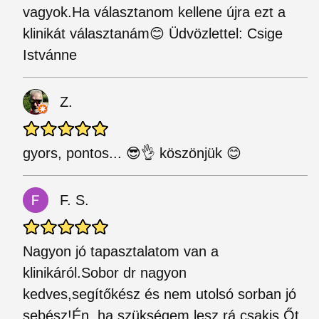
vagyok.Ha választanom kellene újra ezt a
klinikát választanám😊 Üdvözlettel: Csige
Istvánne
Z.
gyors, pontos... 😎👌 köszönjük 😊
F. S.
Nagyon jó tapasztalatom van a
klinikáról.Sobor dr nagyon
kedves,segítőkész és nem utolsó sorban jó
sebész!Én ,ha szükségem lesz rá,csakis Őt