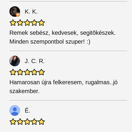
K. K.
Remek sebész, kedvesek, segitõkészek.
Minden szempontbol szuper! :)
J. C. R.
Hamarosan újra felkeresem, rugalmas..jó
szakember.
É.