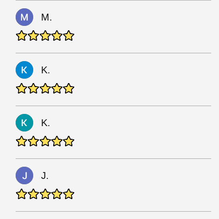
M.
K.
K.
J.