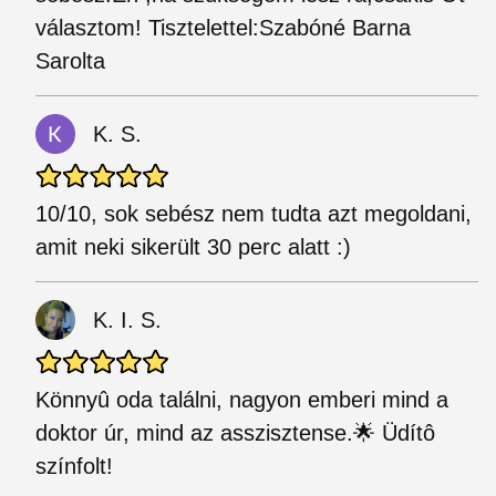
választom! Tisztelettel:Szabóné Barna
Sarolta
K. S.
10/10, sok sebész nem tudta azt megoldani,
amit neki sikerült 30 perc alatt :)
K. I. S.
Könnyû oda találni, nagyon emberi mind a
doktor úr, mind az asszisztense.🌟 Üdítô
színfolt!