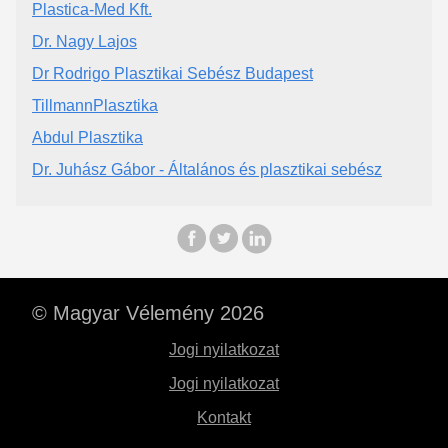
Plastica-Med Kft.
Dr. Nagy Lajos
Dr Rodrigo Plasztikai Sebész Budapest
TillmannPlasztika
Abdul Plasztika
Dr. Juhász Gábor - Általános és plasztikai sebész
© Magyar Vélemény 2026
Jogi nyilatkozat
Jogi nyilatkozat
Kontakt