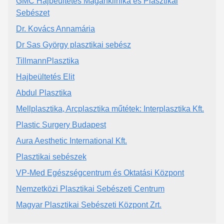
GMC Hajbeültetés Magánklinika és Plasztikai
Sebészet
Dr. Kovács Annamária
Dr Sas György plasztikai sebész
TillmannPlasztika
Hajbeültetés Elit
Abdul Plasztika
Mellplasztika, Arcplasztika műtétek: Interplasztika Kft.
Plastic Surgery Budapest
Aura Aesthetic International Kft.
Plasztikai sebészek
VP-Med Egészségcentrum és Oktatási Központ
Nemzetközi Plasztikai Sebészeti Centrum
Magyar Plasztikai Sebészeti Központ Zrt.