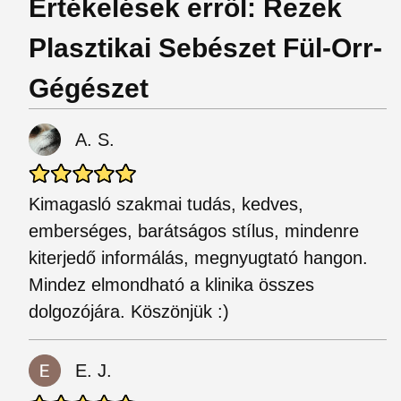
Értékelések erről: Rezek
Plasztikai Sebészet Fül-Orr-
Gégészet
A. S.
Kimagasló szakmai tudás, kedves,
emberséges, barátságos stílus, mindenre
kiterjedő informálás, megnyugtató hangon.
Mindez elmondható a klinika összes
dolgozójára. Köszönjük :)
E. J.