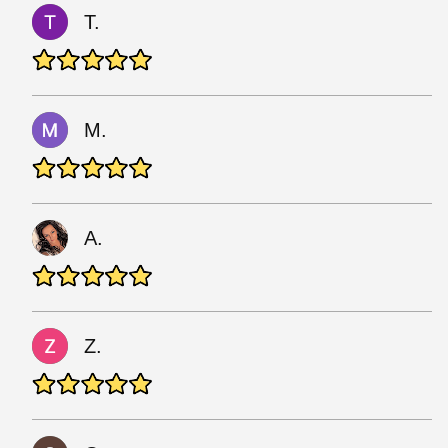
T.
M.
A.
Z.