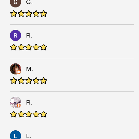
G.
R.
M.
R.
L.