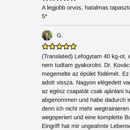
A legjobb orvos, hatalmas tapaszta
5*
G.
(Translated) Lefogytam 40 kg-ot
nem tudtam gyakorolni. Dr. Kovács 
megemelte az épület födémét. Ez a
adott vissza. Nagyon elégedett va
az egész csapatát csak ajánlani tu
abgenommen und habe dadurch im
denn ich nicht mehr wegtrainieren
wegoperiert und eine komplette B
Eingriff hat mir ungeahnte Lebens