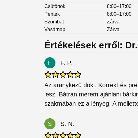
Csütörtök
8:00–17:00
Péntek
8:00–17:00
Szombat
Zárva
Vasárnap
Zárva
Értékelések erről: D
F. P.
Az aranykezű doki. Korrekt és prec
lesz. Bátran merem ajánlani bárk
szakmában ez a lényeg. A mellette
S. N.