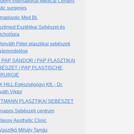
derm International Medical Centers
stic surgeries
maplastic-Med Bt.
sztimed Esztétikai Sebészet és
ichológia
 Horváth Péter plasztikai sebészeti
ánrendelése
. PAP SÁNDOR / PAP PLASZTIKAI
BÉSZET / PAP PLASTISCHE
IRURGIE
 HILL Egészségügyi Kft. - Dr.
váth Viktor
TTMANN PLASZTIKAI SEBÉSZET
napos Sebészeti centrum
Illessy Aesthetic Clinic
 Vaszilkó Mihály Tamás