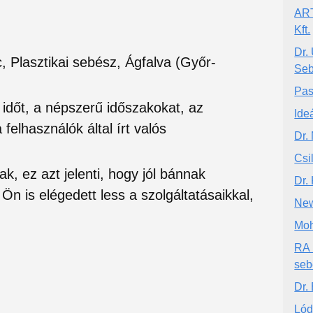
ART
Kft.
Dr.
, Plasztikai sebész, Ágfalva (Győr-
Seb
Pas
si időt, a népszerű időszakokat, az
Ide
felhasználók által írt valós
Dr.
Csi
ak, ez azt jelenti, hogy jól bánnak
Dr.
Ön is elégedett less a szolgáltatásaikkal,
New
Moh
RA 
seb
Dr.
Lód