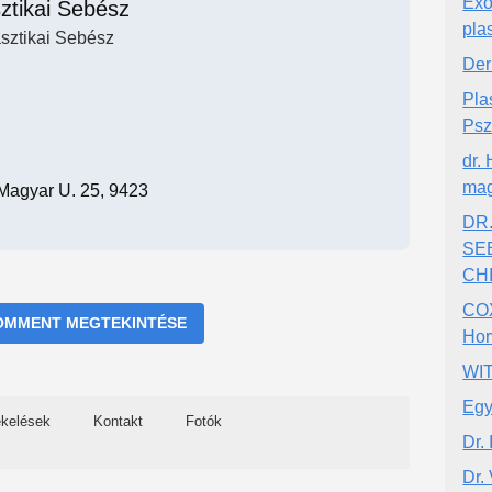
Exo
ztikai Sebész
pla
sztikai Sebész
Der
Pla
Psz
dr.
mag
 Magyar U. 25, 9423
DR
SE
CH
COX
OMMENT MEGTEKINTÉSE
Hor
WI
Egy
ékelések
Kontakt
Fotók
Dr. 
Dr.