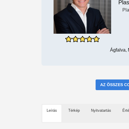
Plas
Pla
Ágfalva,
AZ ÖSSZES C
Leírás
Térkép
Nyitvatartás
Ért