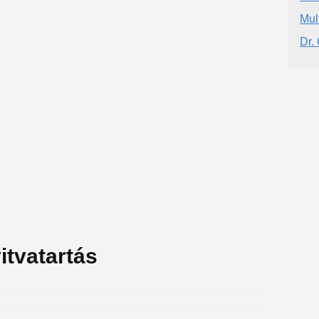
Mul
Dr.
itvatartás