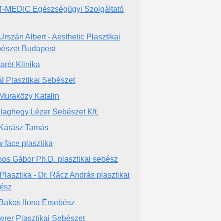
-MEDIC Egészségügyi Szolgáltató
 Urszán Albert - Aesthetic Plasztikai
észet Budapest
arét Klinika
ál Plasztikai Sebészet
 Muraközy Katalin
llaghegy Lézer Sebészet Kft.
 Kárász Tamás
 face plasztika
os Gábor Ph.D. plasztikai sebész
Plasztika - Dr. Rácz András plasztikai
ész
 Bakos Ilona Érsebész
erer Plasztikai Sebészet