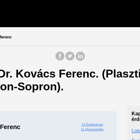
ferenc
Dr. Kovács Ferenc. (Plaszt
on-Sopron).
Kap
érd
23 Értékelések
 Ferenc
11 Hozzászólás
Lot