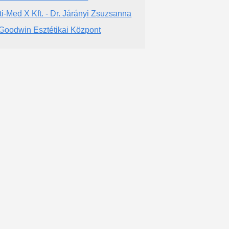
ti-Med X Kft. - Dr. Járányi Zsuzsanna
 Goodwin Esztétikai Központ