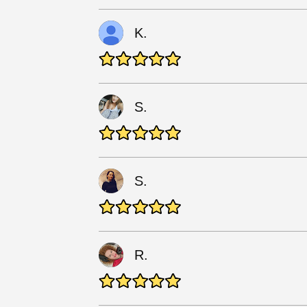
K.
S.
S.
R.