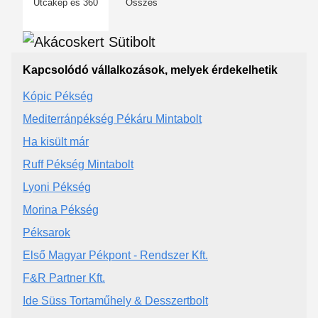
Utcakép és 360
Összes
Kapcsolódó vállalkozások, melyek érdekelhetik
Kópic Pékség
Mediterránpékség Pékáru Mintabolt
Ha kisült már
Ruff Pékség Mintabolt
Lyoni Pékség
Morina Pékség
Péksarok
Első Magyar Pékpont - Rendszer Kft.
F&R Partner Kft.
Ide Süss Tortaműhely & Desszertbolt