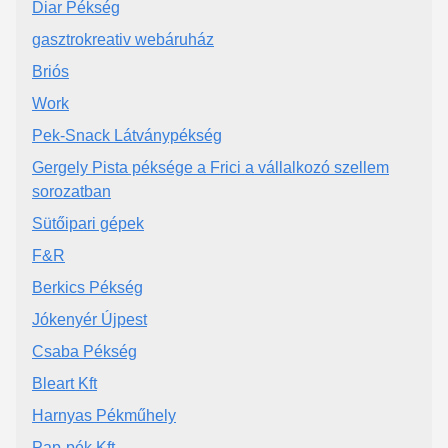
Diar Pékség
gasztrokreativ webáruház
Briós
Work
Pek-Snack Látványpékség
Gergely Pista péksége a Frici a vállalkozó szellem
sorozatban
Sütőipari gépek
F&R
Berkics Pékség
Jókenyér Újpest
Csaba Pékség
Bleart Kft
Harnyas Pékműhely
Pap-pék Kft.