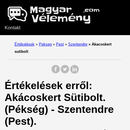
Kontakt
Értékelések
»
Pekseg
»
Pest
»
Szentendre
»
Akacoskert
sutibolt
Értékelések erről:
Akácoskert Sütibolt.
(Pékség) - Szentendre
(Pest).