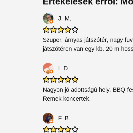
Értékelések erről: M
J. M.
Szuper, árnyas játszótér, nagy füv
játszótéren van egy kb. 20 m hoss
I. D.
Nagyon jó adottságú hely. BBQ fesz
Remek koncertek.
F. B.