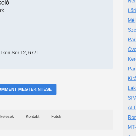
Nem
koló
rk
Lőr
Mél
Sze
Par
Óvo
 Ikon Sor 12, 6771
Ker
Par
Kir
Lak
OMMENT MEGTEKINTÉSE
SPA
ALD
ékelések
Kontakt
Fotók
Róm
MT-