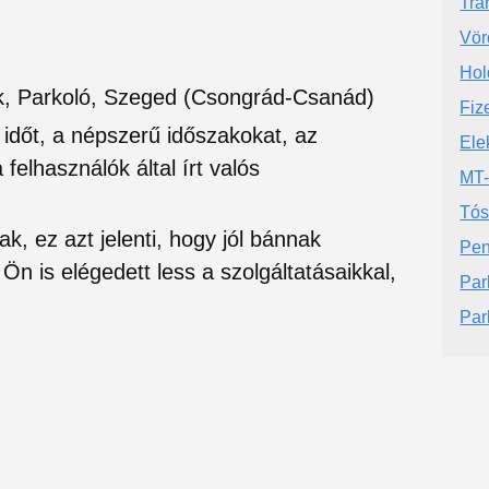
Tra
Vör
Hol
k, Parkoló, Szeged (Csongrád-Csanád)
Fiz
si időt, a népszerű időszakokat, az
Ele
felhasználók által írt valós
MT-
Tós
ak, ez azt jelenti, hogy jól bánnak
Pen
Ön is elégedett less a szolgáltatásaikkal,
Par
Par