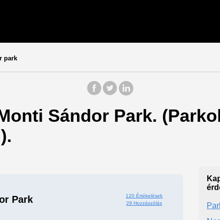
r park
 Monti Sándor Park. (Parko
).
Kap
érd
120 Értékelések
or Park
29 Hozzászólás
Par