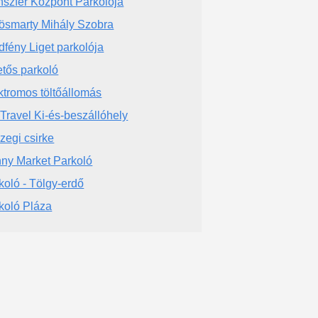
nszfer Központ Parkolója
ösmarty Mihály Szobra
dfény Liget parkolója
etős parkoló
ktromos töltőállomás
Travel Ki-és-beszállóhely
zegi csirke
ny Market Parkoló
koló - Tölgy-erdő
koló Pláza