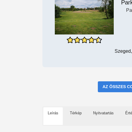
Par
Pa
Szeged,
AZ ÖSSZES C
Leírás
Térkép
Nyitvatartás
Ért