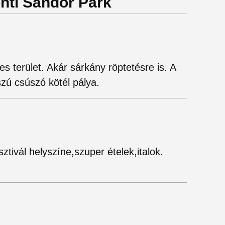
onti Sándor Park
es terület. Akár sárkány röptetésre is. A
zú csúszó kötél pálya.
tivál helyszíne,szuper ételek,italok.