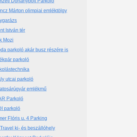
zeti Dohánybolt Parkoló
incz Márton olimpiai emléktölgy
ygarázs
nt István tér
k Mozi
da parkoló akár busz részére is
ékpár parkoló
kolástechnika
ály utcai parkoló
atosárúgyár emlékmű
R Parkoló
I parkoló
er Flóris u. 4 Parking
Travel ki- és beszállóhely