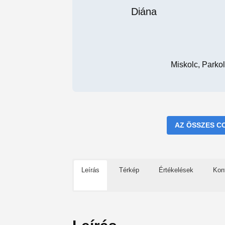
Miskolc, Parko
AZ ÖSSZES C
Leírás
Térkép
Értékelések
Kon