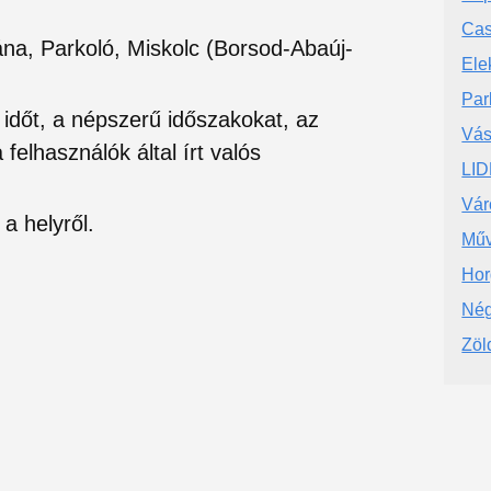
Cas
na, Parkoló, Miskolc (Borsod-Abaúj-
Ele
Par
si időt, a népszerű időszakokat, az
Vás
felhasználók által írt valós
LI
Vár
a helyről.
Műv
Hor
Nég
Zöl