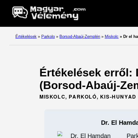
Értékelések
»
Parkolo
»
Borsod-Abaúj-Zemplén
»
Miskolc
»
Dr el h
Értékelések erről:
(Borsod-Abaúj-Zem
MISKOLC, PARKOLÓ, KIS-HUNYAD U
Dr. El Hamd
Par