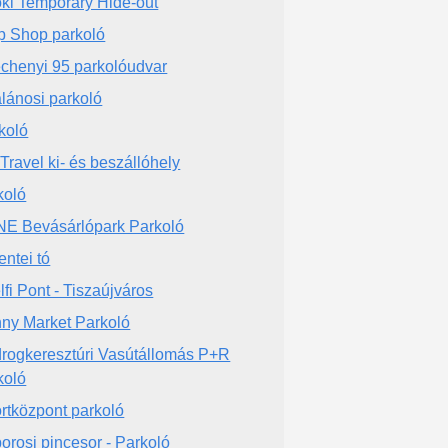
ki Temporary Hide-out
p Shop parkoló
chenyi 95 parkolóudvar
lánosi parkoló
koló
Travel ki- és beszállóhely
koló
E Bevásárlópark Parkoló
entei tó
lfi Pont - Tiszaújváros
ny Market Parkoló
rogkeresztúri Vasútállomás P+R
koló
rtközpont parkoló
orosi pincesor - Parkoló