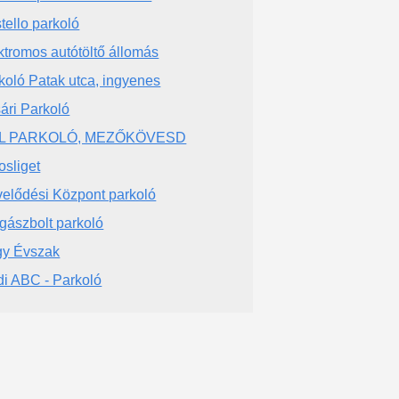
tello parkoló
ktromos autótöltő állomás
koló Patak utca, ingyenes
ári Parkoló
DL PARKOLÓ, MEZŐKÖVESD
osliget
elődési Központ parkoló
gászbolt parkoló
y Évszak
di ABC - Parkoló