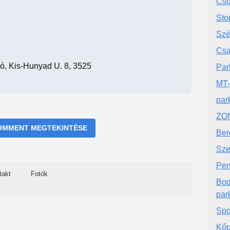
Cso
Sto
Szé
Csa
ló, Kis-Hunyad U. 8, 3525
Par
MT-
par
ZON
OMMENT MEGTEKINTÉSE
Ber
Sze
Pen
takt
Fotók
Bod
par
Spo
Kőp