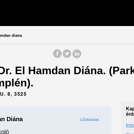
amdan diana
 Dr. El Hamdan Diána. (Park
plén).
. 8, 3525
Kap
érd
an Diána
0 Értékelések
Ing
koló