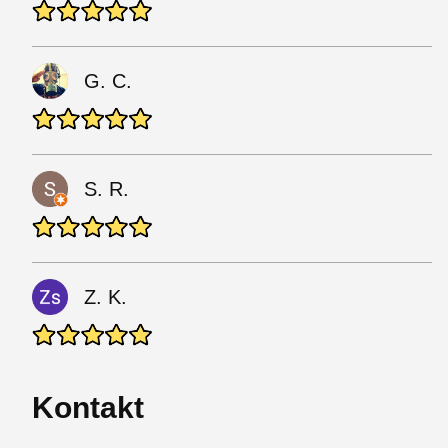
G. C.
S. R.
Z. K.
Kontakt