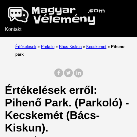
Kontakt
Értékelések
»
Parkolo
»
Bács-Kiskun
»
Kecskemet
»
Piheno
park
Értékelések erről:
Pihenő Park. (Parkoló) -
Kecskemét (Bács-
Kiskun).