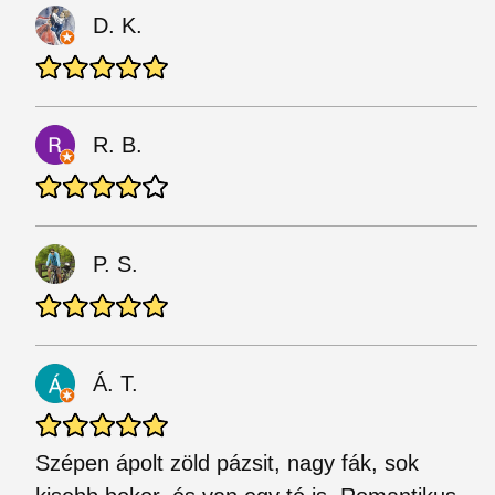
D. K.
R. B.
P. S.
Á. T.
Szépen ápolt zöld pázsit, nagy fák, sok