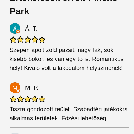
Park
Á. T.
Szépen ápolt zöld pázsit, nagy fák, sok
kisebb bokor, és van egy tó is. Romantikus
hely! Kiváló volt a lakodalom helyszínének!
M. P.
Tiszta gondozott teület. Szabadtéri játékokra
alkalmas területek. Fözési lehetöség.