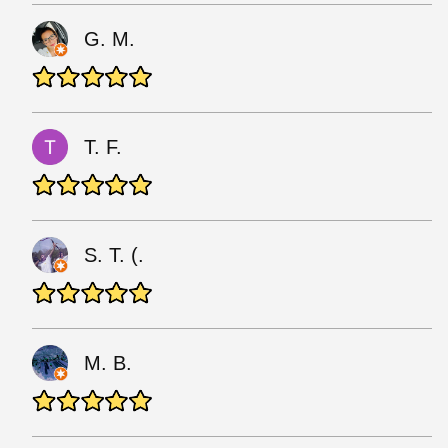
G. M.
T. F.
S. T. (.
M. B.