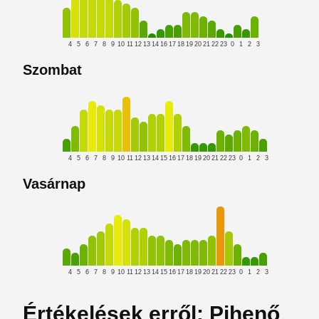
4
5
6
7
8
9
10
11
12
13
14
16
17
18
19
20
21
22
23
0
1
2
3
Szombat
4
5
6
7
8
9
10
11
12
13
14
15
16
17
18
19
20
21
22
23
0
1
2
3
Vasárnap
4
5
6
7
8
9
10
11
12
13
14
15
16
17
18
19
20
21
22
23
0
1
2
3
Értékelések erről: Pihenő