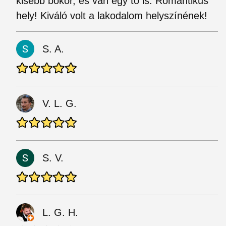
kisebb bokor, és van egy tó is. Romantikus
hely! Kiváló volt a lakodalom helyszínének!
S. A.
V. L. G.
S. V.
L. G. H.