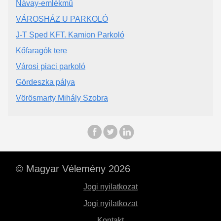
Návay-emlékmű
VÁROSHÁZ U PARKOLÓ
J-T Sped KFT. Kamion Parkoló
Kőfaragók tere
Városi piaci parkoló
Gördeszka pálya
Vörösmarty Mihály Szobra
© Magyar Vélemény 2026
Jogi nyilatkozat
Jogi nyilatkozat
Kontakt