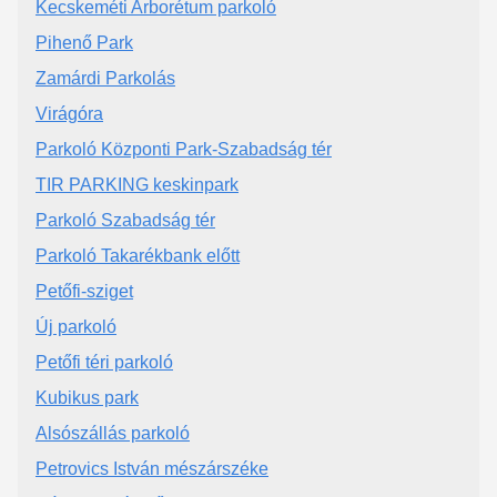
Kecskeméti Arborétum parkoló
Pihenő Park
Zamárdi Parkolás
Virágóra
Parkoló Központi Park-Szabadság tér
TIR PARKING keskinpark
Parkoló Szabadság tér
Parkoló Takarékbank előtt
Petőfi-sziget
Új parkoló
Petőfi téri parkoló
Kubikus park
Alsószállás parkoló
Petrovics István mészárszéke