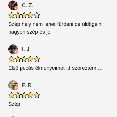
C. Z.
Szép hely nem lehet fürdeni de üldögélni
nagyon szép és jó
I. J.
Első pecás élményeimet itt szereztem....
P. R.
Szép