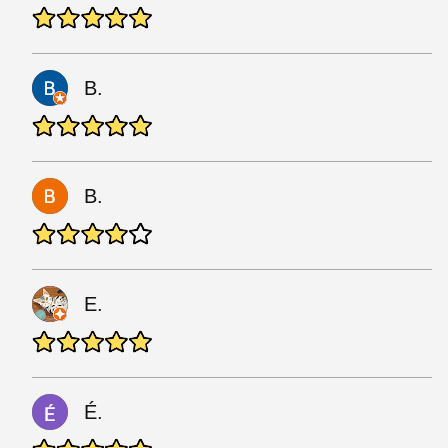
B.
B.
E.
É.