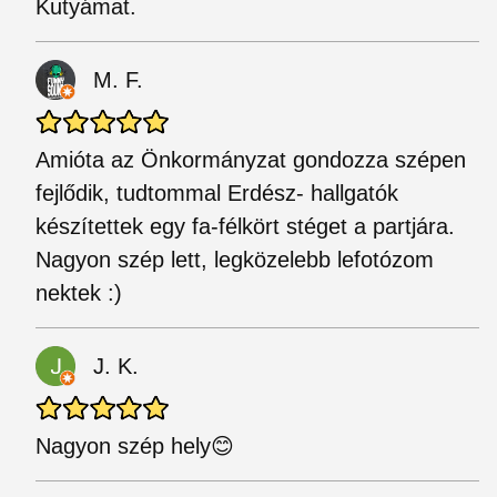
Kutyámat.
M. F.
Amióta az Önkormányzat gondozza szépen
fejlődik, tudtommal Erdész- hallgatók
készítettek egy fa-félkört stéget a partjára.
Nagyon szép lett, legközelebb lefotózom
nektek :)
J. K.
Nagyon szép hely😊