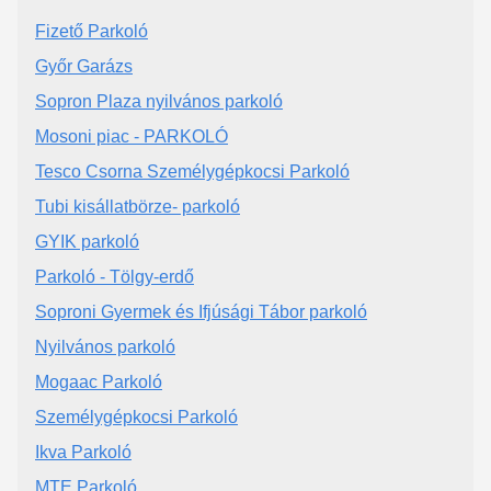
Fizető Parkoló
Győr Garázs
Sopron Plaza nyilvános parkoló
Mosoni piac - PARKOLÓ
Tesco Csorna Személygépkocsi Parkoló
Tubi kisállatbörze- parkoló
GYIK parkoló
Parkoló - Tölgy-erdő
Soproni Gyermek és Ifjúsági Tábor parkoló
Nyilvános parkoló
Mogaac Parkoló
Személygépkocsi Parkoló
Ikva Parkoló
MTE Parkoló