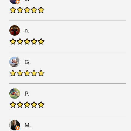
n.
G.
P.
M.