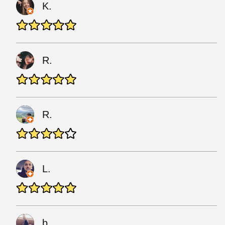
K.
R.
R.
L.
b.