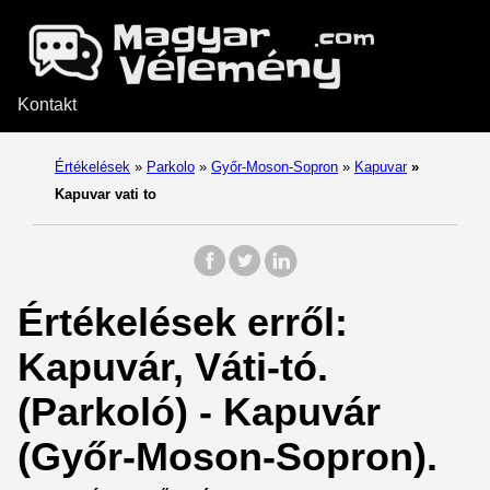
Kontakt
Értékelések
»
Parkolo
»
Győr-Moson-Sopron
»
Kapuvar
»
Kapuvar vati to
Értékelések erről:
Kapuvár, Váti-tó.
(Parkoló) - Kapuvár
(Győr-Moson-Sopron).