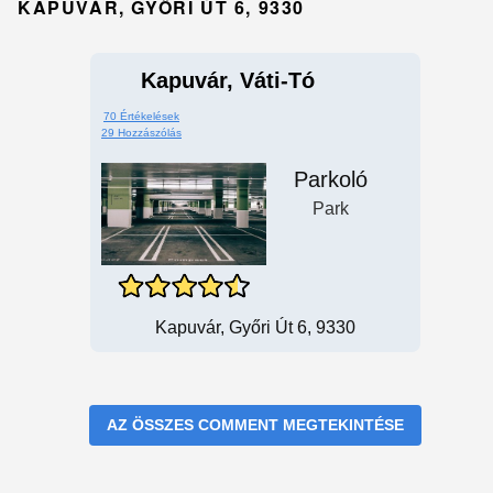
KAPUVÁR, GYŐRI ÚT 6, 9330
Kapuvár, Váti-Tó
70 Értékelések
29 Hozzászólás
Parkoló
Park
Kapuvár, Győri Út 6, 9330
AZ ÖSSZES COMMENT MEGTEKINTÉSE