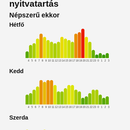
nyitvatartás
Népszerű ekkor
Hétfő
4
5
6
7
8
9
10
11
12
13
14
15
16
17
18
19
20
21
22
23
0
1
2
3
Kedd
4
5
6
7
8
9
10
11
12
13
14
15
16
17
18
19
20
21
22
23
0
1
2
3
Szerda