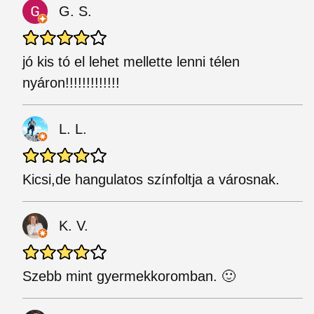
G. S.
jó kis tó el lehet mellette lenni télen
nyáron!!!!!!!!!!!!!
L. L.
Kicsi,de hangulatos színfoltja a városnak.
K. V.
Szebb mint gyermekkoromban. 🙂