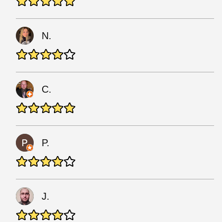
N.
C.
P.
J.