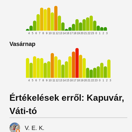
4
5
6
7
8
9
10
11
12
13
14
16
17
18
19
20
21
22
23
0
1
2
3
Vasárnap
4
5
6
7
8
9
10
11
12
13
14
15
16
17
18
19
20
21
22
23
0
1
2
3
Értékelések erről: Kapuvár,
Váti-tó
V. E. K.