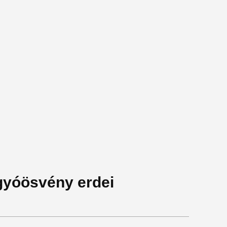
ígyóösvény erdei