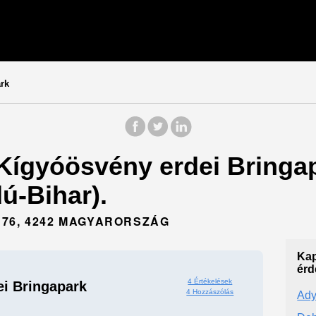
rk
 Kígyóösvény erdei Bringap
ú-Bihar).
 76, 4242 MAGYARORSZÁG
Kap
érd
4 Értékelések
i Bringapark
4 Hozzászólás
Ady