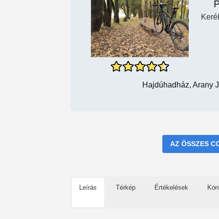
P
Keré
Hajdúhadház, Arany J
AZ ÖSSZES C
Leírás
Térkép
Értékelések
Kon