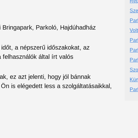
Rep
Sze
Par
i Bringapark, Parkoló, Hajdúhadház
Vol
Par
si időt, a népszerű időszakokat, az
Par
felhasználók által írt valós
Par
Szo
ak, ez azt jelenti, hogy jól bánnak
Kür
Ön is elégedett less a szolgáltatásaikkal,
Par