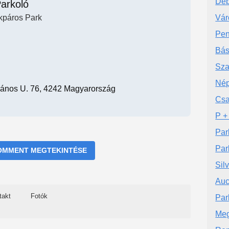
Deb
arkoló
kpáros Park
Vár
Pen
Bás
Sza
Nép
ános U. 76, 4242 Magyarország
Csa
P +
Par
Par
OMMENT MEGTEKINTÉSE
Sil
Auc
takt
Fotók
Par
Meg