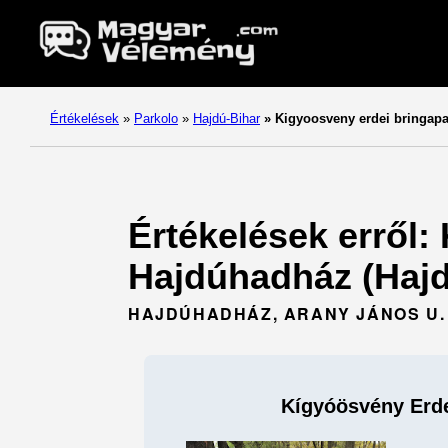
Értékelések
»
Parkolo
»
Hajdú-Bihar
»
Kigyoosveny erdei bringapa
Értékelések erről:
Hajdúhadház (Hajd
HAJDÚHADHÁZ, ARANY JÁNOS U.
Kígyóösvény Erde