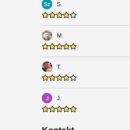
S.
M.
T.
J.