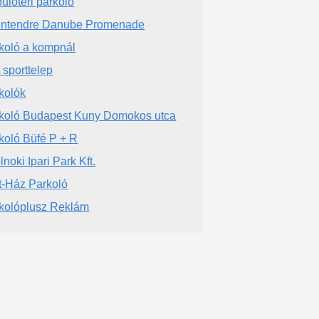
ülőtéri parkoló
ntendre Danube Promenade
koló a kompnál
t sporttelep
kolók
koló Budapest Kuny Domokos utca
koló Büfé P + R
lnoki Ipari Park Kft.
t-Ház Parkoló
kolóplusz Reklám