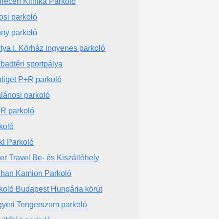
recen Klinika Parkoló
osi parkoló
ny parkoló
tya I. Kórház ingyenes parkoló
badtéri sportpálya
liget P+R parkoló
lánosi parkoló
 R parkoló
koló
kl Parkoló
ver Travel Be- és Kiszállóhely
han Kamion Parkoló
koló Budapest Hungária körút
yeri Tengerszem parkoló