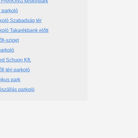
 PARKING keskinpark
 parkoló
koló Szabadság tér
koló Takarékbank előtt
őfi-sziget
parkoló
red Schuon Kft.
fi téri parkoló
ikus park
ószállás parkoló