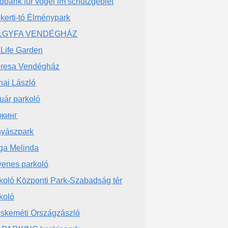
dbank für vögel im schutzgebiet
kerti-tó Élménypark
LGYFA VENDÉGHÁZ
 Life Garden
resa Vendégház
nai László
uár parkoló
кинг
yászpark
ga Melinda
yenes parkoló
koló Központi Park-Szabadság tér
koló
skeméti Országzászló