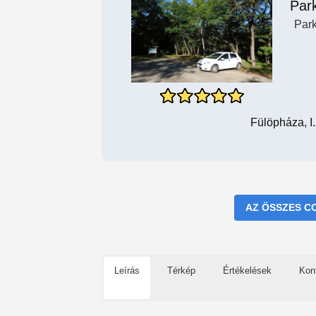
Par
Par
Fülöpháza, I
AZ ÖSSZES C
Leírás
Térkép
Értékelések
Kon