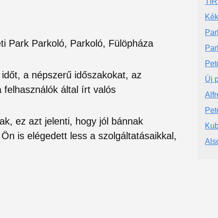
TIR
Kék
Par
i Park Parkoló, Parkoló, Fülöpháza
Par
Pet
si időt, a népszerű időszakokat, az
Új 
felhasználók által írt valós
Alf
Pető
ak, ez azt jelenti, hogy jól bánnak
Kub
Ön is elégedett less a szolgáltatásaikkal,
Als