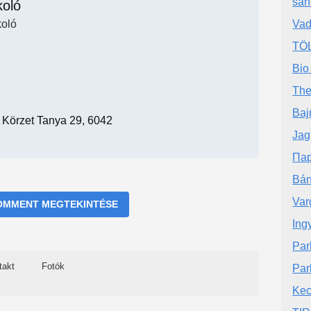
san
koló
koló
Vad
TÖ
Bio
The
Baj
. Körzet Tanya 29, 6042
Jag
Пар
Bán
Var
OMMENT MEGTEKINTÉSE
Ing
Par
takt
Fotók
Par
Kec