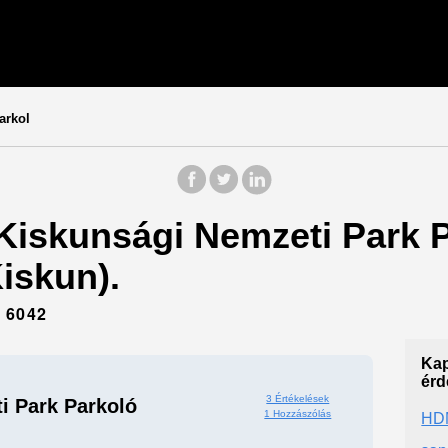
arkol
 Kiskunsági Nemzeti Park P
iskun).
 6042
Kap
érd
3 Értékelések
i Park Parkoló
1 Hozzászólás
HD