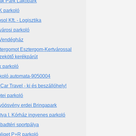
ak Park Lakópark
 parkoló
sol Kft. - Logisztika
városi parkoló
 Vendégház
tergomot Esztergom-Kertvárossal
zekötő kerékpárút
k parkoló
koló automata-9050004
 Car Travel - ki és beszállóhely!
tei parkoló
yóösvény erdei Bringapark
tya I. Kórház ingyenes parkoló
badtéri sportpálya
liget P+R parkoló