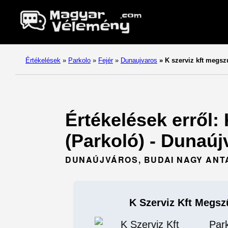
Értékelések
»
Parkolo
»
Fejér
»
Dunaujvaros
»
K szerviz kft megsz
Értékelések erről:
(Parkoló) - Dunaújv
DUNAÚJVÁROS, BUDAI NAGY ANTAL
K Szerviz Kft Megsz
Par