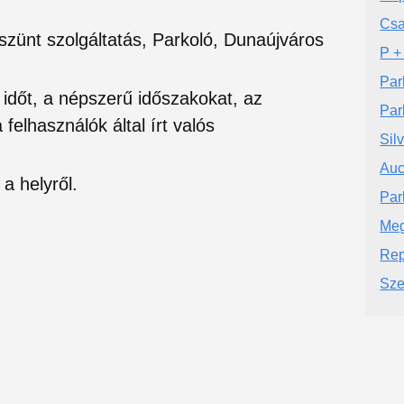
Csa
szünt szolgáltatás, Parkoló, Dunaújváros
P +
Par
si időt, a népszerű időszakokat, az
Par
felhasználók által írt valós
Sil
Auc
a helyről.
Par
Meg
Rep
Sze