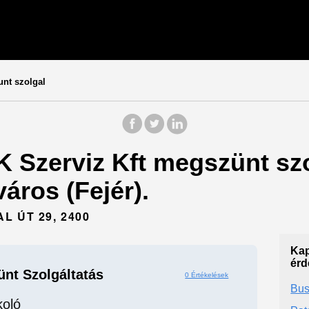
unt szolgal
 K Szerviz Kft megszünt szo
áros (Fejér).
 ÚT 29, 2400
Kap
érd
ünt Szolgáltatás
0 Értékelések
Bus
koló