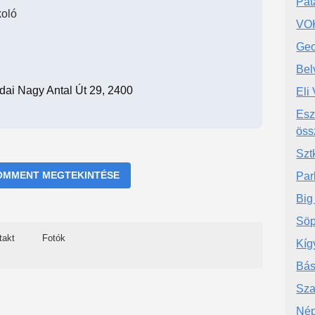
Pat
koló
VOK
Geo
Bel
dai Nagy Antal Út 29, 2400
Eli
Esz
öss
Szt
OMMENT MEGTEKINTÉSE
Par
Big
Söp
takt
Fotók
Kíg
Bás
Sza
Nép