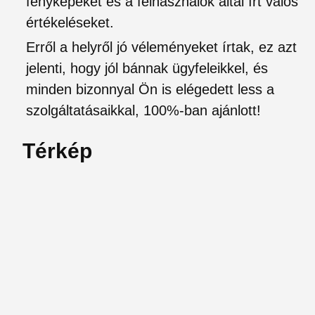
fényképeket és a felhasználók által írt valós
értékeléseket.
Erről a helyről jó véleményeket írtak, ez azt
jelenti, hogy jól bánnak ügyfeleikkel, és
minden bizonnyal Ön is elégedett less a
szolgáltatásaikkal, 100%-ban ajánlott!
Térkép