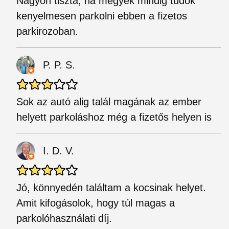
Nagyon tiszta, ha megyek mindig tudok
kenyelmesen parkolni ebben a fizetos
parkirozoban.
P. P. S.
Sok az autó alig talál magának az ember
helyett parkoláshoz még a fizetős helyen is
I. D. V.
Jó, könnyedén találtam a kocsinak helyet.
Amit kifogásolok, hogy túl magas a
parkolóhasználati díj.