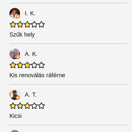
I. K.
Szűk hely
A. K.
Kis renoválás ráférne
A. T.
Kicsi