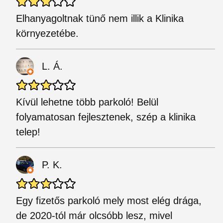
Elhanyagoltnak tünő nem illik a Klinika
környezetébe.
L. Á.
Kívül lehetne több parkoló! Belül
folyamatosan fejlesztenek, szép a klinika
telep!
P. K.
Egy fizetős parkoló mely most elég drága,
de 2020-tól már olcsóbb lesz, mivel