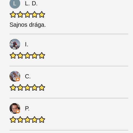
L. D.
Sajnos drága.
I.
C.
P.