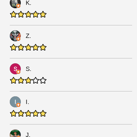
K.
Z.
S.
I.
J.