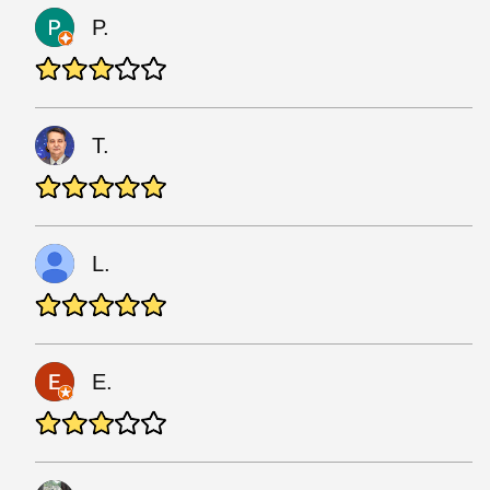
P.
T.
L.
E.