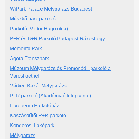
WiPark Palace Mélygarázs Budapest
Mészkő park parkoló
Parkoló (Victor Hugo utca)
P+R és B+R Parkoló Budapest-Rákoshegy
Memento Park
Agora Transzpark
Múzeum Mélygarázs és Promenád - parkoló a
Városligetnél
Várkert Bazár Mélygarázs
P+R parkoló (Akadémiaújtelep vmh.)
Europeum Parkolóház
Kaszásdűlői P+R parkoló
Kondorosi Lakópark
Mélygarázs