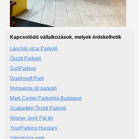
Kapcsolódó vállalkozások, melyek érdekelhetik
Lánchíd utcai Parkoló
Őrzött Parkoló
SoriParking
Graphisoft Park
Nyírpalota úti parkoló
Mark Center Parkolója Budapest
Szabadtéri Őrzött Parkoló
Wigner Jenő Pál tér
YourParking Hungary
Városháza park