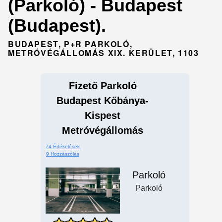
(Parkoló) - Budapest
(Budapest).
BUDAPEST, P+R PARKOLÓ,
METRÓVÉGÁLLOMÁS XIX. KERÜLET, 1103
Fizető Parkoló
Budapest Kőbánya-
Kispest
Metróvégállomás
74 Értékelések
9 Hozzászólás
Parkoló
Parkoló