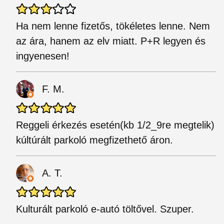
Ha nem lenne fizetős, tökéletes lenne. Nem
az ára, hanem az elv miatt. P+R legyen és
ingyenesen!
F. M.
Reggeli érkezés esetén(kb 1/2_9re megtelik)
kúltúrált parkoló megfizethető áron.
A. T.
Kulturált parkoló e-autó töltővel. Szuper.