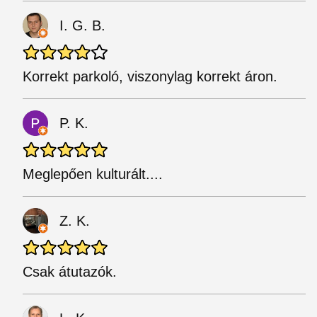
I. G. B.
Korrekt parkoló, viszonylag korrekt áron.
P. K.
Meglepően kulturált....
Z. K.
Csak átutazók.