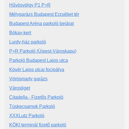
Hűvösvölgy P1 P+R
Mélygarázs Budapest Erzsébet tér
Budapest Aréna parkoló bejárat
Bókay-kert
Lurdy-ház parkoló
P+R Parkoló (Újpest-Városkapu)
Parkoló Budapest Lajos utca
Kövér Lajos utcai focipálya
Vörösmarty garázs
Városliget
Citadella - Fizetős Parkoló
Tüskecsarnok Parkoló
XXXLutz Parkoló
KÖKI terminál fizető parkoló