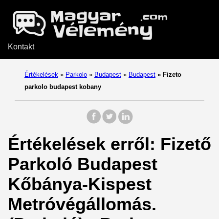
Kontakt
Értékelések
»
Parkolo
»
Budapest
»
Budapest
»
Fizeto
parkolo budapest kobany
Értékelések erről: Fizető
Parkoló Budapest
Kőbánya-Kispest
Metróvégállomás.