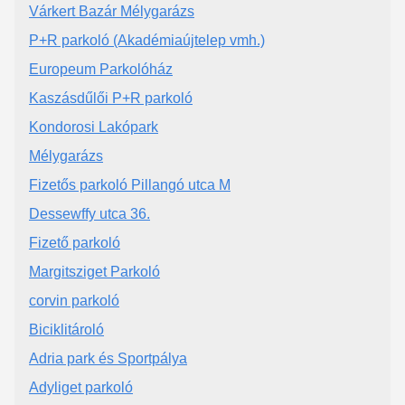
Várkert Bazár Mélygarázs
P+R parkoló (Akadémiaújtelep vmh.)
Europeum Parkolóház
Kaszásdűlői P+R parkoló
Kondorosi Lakópark
Mélygarázs
Fizetős parkoló Pillangó utca M
Dessewffy utca 36.
Fizető parkoló
Margitsziget Parkoló
corvin parkoló
Biciklitároló
Adria park és Sportpálya
Adyliget parkoló