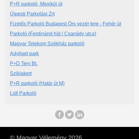
P+R parkoló, Mexikói út
Újpesti Parkolási Zrt
Fizetős Parkoló Budapest Örs vezér tere - Fehér út
Parkoló (Ferdinánd híd / Csanády utca)
Magyar Telekom Székház parkoló
Adyliget park
P+D Terv Bt.
Sziklakert
P+R parkoló (Határ út M)
Lidl Parkoló
© Magyar Vélemény 2026