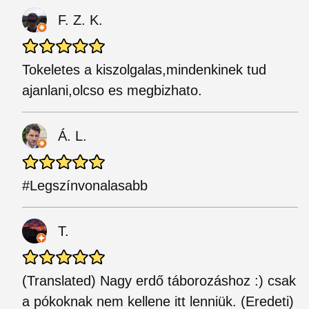
F. Z. K.
Tokeletes a kiszolgalas,mindenkinek tud
ajanlani,olcso es megbizhato.
Á. L.
#Legszínvonalasabb
T.
(Translated) Nagy erdő táborozáshoz :) csak
a pókoknak nem kellene itt lenniük. (Eredeti)