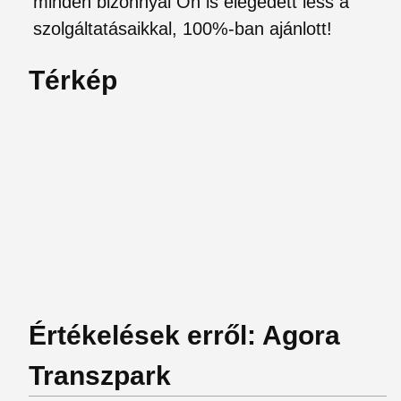
minden bizonnyal Ön is elégedett less a
szolgáltatásaikkal, 100%-ban ajánlott!
Térkép
Értékelések erről: Agora
Transzpark