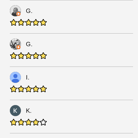
G.
G.
I.
K.