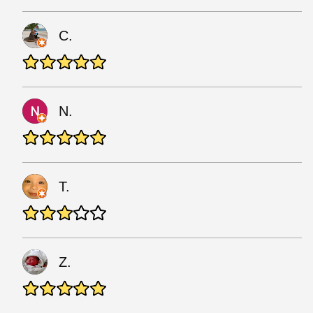
C.
N.
T.
Z.