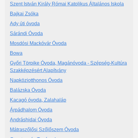
Szent István Király Római Katolikus Általános Iskola
Bajkai Zsóka
Ady úti óvoda
Sárándi Óvoda
Mosdósi Mackóvár Óvoda
Bowa
Győri Törpike Óvoda, Magánóvoda - Szépség-Kultúra
Szakképzésért Alapítvány
Napköziotthonos Óvoda
Balázska Óvoda
Kacagó óvoda, Zalahaláp
Árpádhalom Óvoda
Andráshidai Óvoda
Mátraszőlősi Szőlőszem Óvoda