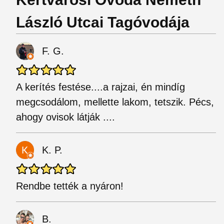
László Utcai Tagóvodája
F. G.
A kerítés festése....a rajzai, én mindíg
megcsodálom, mellette lakom, tetszik. Pécs,
ahogy ovisok látják ....
K. P.
Rendbe tették a nyáron!
B.