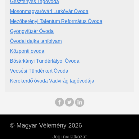
Gesztenyés Tagóvoda
Mosonmagyaróvári Lurkóvár Óvoda
Mezőberényi Talentum Református Óvoda
Gyöngyfüzér Óvoda
Óvodai dajka tanfolyam
Központi óvoda
Bősárkányi Tündérfátyol Óvoda
Vecsési Tündérkert Óvoda
Kerekerdő óvoda Vadvirág tagóvodája
© Magyar Vélemény 2026
Jogi nyilatkozat