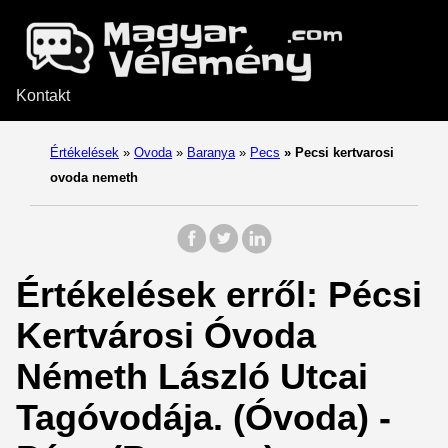
Kontakt
Értékelések
»
Ovoda
»
Baranya
»
Pecs
»
Pecsi kertvarosi
ovoda nemeth
Értékelések erről: Pécsi
Kertvárosi Óvoda
Németh László Utcai
Tagóvodája. (Óvoda) -