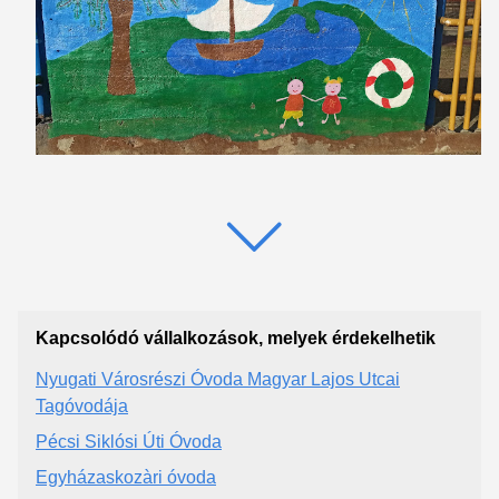
Kapcsolódó vállalkozások, melyek érdekelhetik
Nyugati Városrészi Óvoda Magyar Lajos Utcai
Tagóvodája
Pécsi Siklósi Úti Óvoda
Egyházaskozàri óvoda