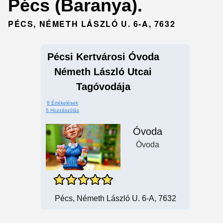
Pécs (Baranya).
PÉCS, NÉMETH LÁSZLÓ U. 6-A, 7632
Pécsi Kertvárosi Óvoda
Németh László Utcai
Tagóvodája
8 Értékelések
5 Hozzászólás
Óvoda
Óvoda
Pécs, Németh László U. 6-A, 7632