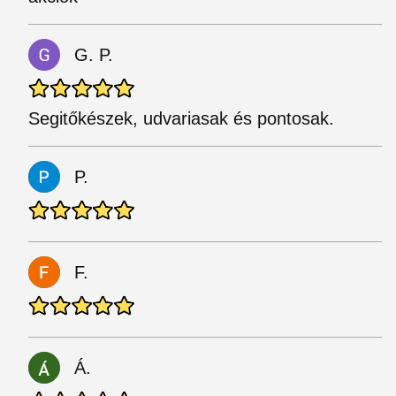
G. P.
Segitőkészek, udvariasak és pontosak.
P.
F.
Á.