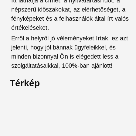
Itt láthatja a címet, a nyitvatartási időt, a
népszerű időszakokat, az elérhetőséget, a
fényképeket és a felhasználók által írt valós
értékeléseket.
Erről a helyről jó véleményeket írtak, ez azt
jelenti, hogy jól bánnak ügyfeleikkel, és
minden bizonnyal Ön is elégedett less a
szolgáltatásaikkal, 100%-ban ajánlott!
Térkép