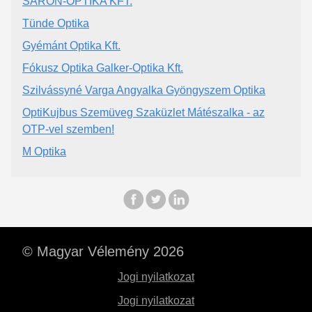
SÁRON-OPTIKA KFT.
Tünde Optika
Gyémánt Optika Kft.
Fókusz Optika Galker-Optika Kft.
Szilvássyné Varga Angyalka Gyöngyszem Optika
OptiKujbus Szemüveg Szaküzlet Mátészalka - az
OTP-vel szemben!
M Optika
© Magyar Vélemény 2026
Jogi nyilatkozat
Jogi nyilatkozat