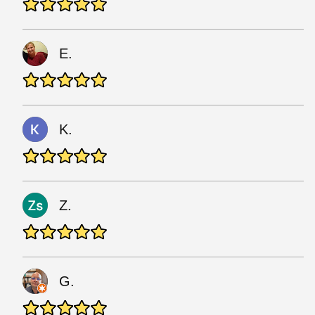
E.
K.
Z.
G.