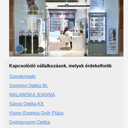
Kapcsolódó vállalkozások, melyek érdekelhetik
Szemkontakt
Somogyi Optika Bt.
WALAWSKA JOANNA
Sárosi Optika Kft.
Vision Express Győr Pláza
Gyöngyszem Optika