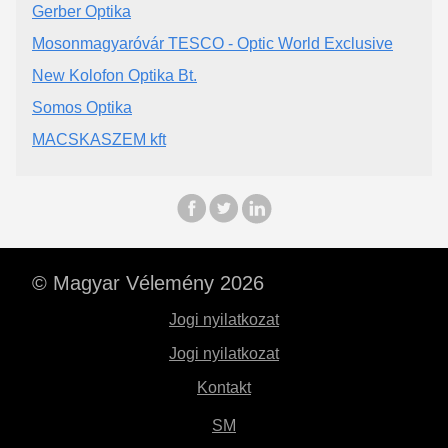
Gerber Optika
Mosonmagyaróvár TESCO - Optic World Exclusive
New Kolofon Optika Bt.
Somos Optika
MACSKASZEM kft
© Magyar Vélemény 2026
Jogi nyilatkozat
Jogi nyilatkozat
Kontakt
SM