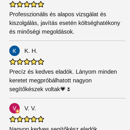
Professzionális és alapos vizsgálat és
kiszolgálás, javítás esetén költséghatékony
és minőségi megoldások.
K. H.
Precíz és kedves eladók. Lányom minden
keretet megpróbálhatott nagyon
segítőkészek voltak💗🌷
V. V.
Nagyon kedves segítőkész eladók