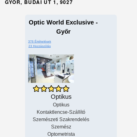
GYŐR, BUDAI ÚT 1, 9027
Optic World Exclusive -
Győr
376 Értékelések
23 Hozzászólás
Optikus
Optikus
Kontaktlencse-Szállító
Szemészeti Szakrendelés
Szemész
Optometrista