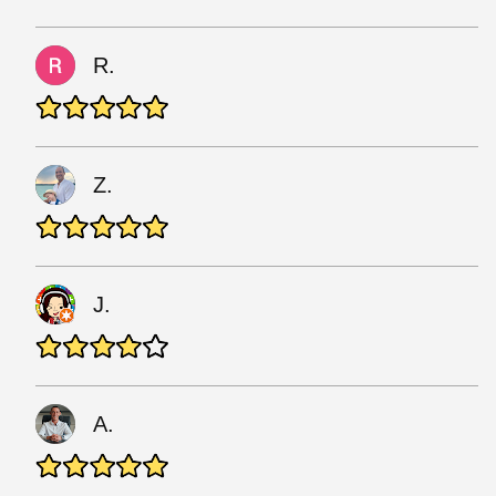
R.
Z.
J.
A.