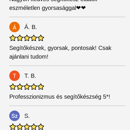
eszméletlen gyorsasággal❤❤
Á. B.
Segítőkészek, gyorsak, pontosak! Csak
ajánlani tudom!
T. B.
Professzionizmus és segítőkészség 5*!
S.