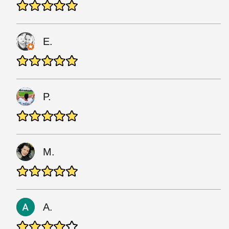
E.
P.
M.
A.