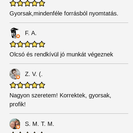
Gyorsak,mindenféle forrásból nyomtatás.
F. A.
Olcsó és rendkívül jó munkát végeznek
Z. V. (.
Nagyon szeretem! Korrektek, gyorsak,
profik!
S. M. T. M.