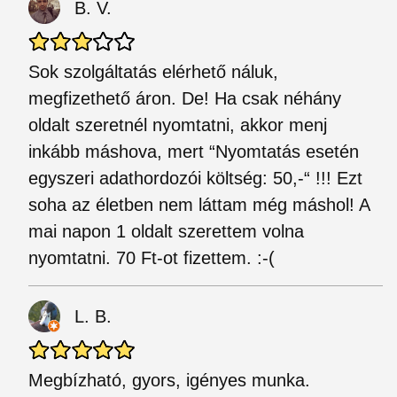
B. V.
Sok szolgáltatás elérhető náluk,
megfizethető áron. De! Ha csak néhány
oldalt szeretnél nyomtatni, akkor menj
inkább máshova, mert “Nyomtatás esetén
egyszeri adathordozói költség: 50,-“ !!! Ezt
soha az életben nem láttam még máshol! A
mai napon 1 oldalt szerettem volna
nyomtatni. 70 Ft-ot fizettem. :-(
L. B.
Megbízható, gyors, igényes munka.