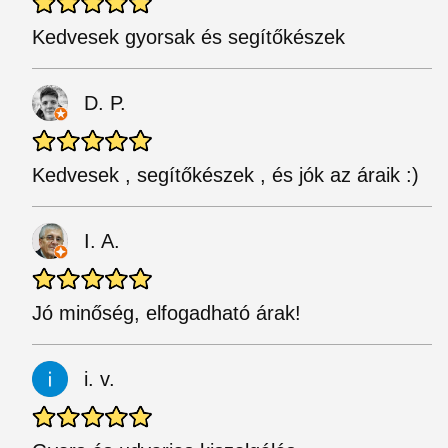
Kedvesek gyorsak és segítőkészek
D. P.
Kedvesek , segítőkészek , és jók az áraik :)
I. A.
Jó minőség, elfogadható árak!
i. v.