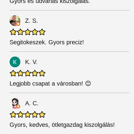
Gyors és udvarias kiszolgálás.
Z. S.
Segitokeszek. Gyors preciz!
K. V.
Legjobb csapat a városban! 😊
A. C.
Gyors, kedves, ötletgazdag kiszolgálás!