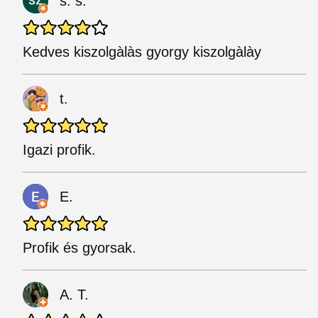
s. s.
Kedves kiszolgàlàs gyorgy kiszolgàlày
t.
Igazi profik.
E.
Profik és gyorsak.
A. T.