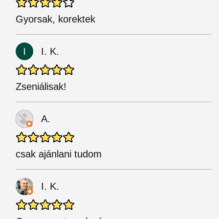
Gyorsak, korektek
I. K.
Zseniálisak!
A.
csak ajánlani tudom
I. K.