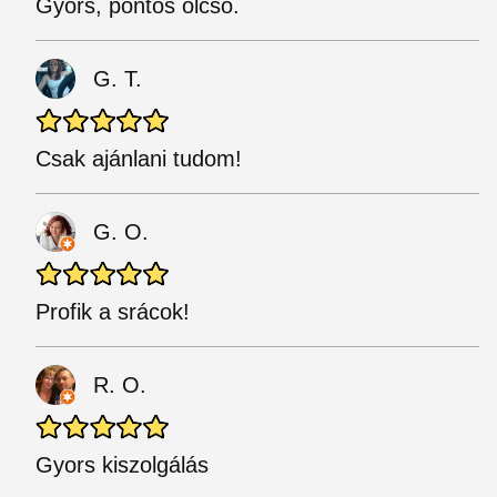
Gyors, pontos olcsó.
G. T.
Csak ajánlani tudom!
G. O.
Profik a srácok!
R. O.
Gyors kiszolgálás