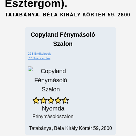
Esztergom).
TATABÁNYA, BÉLA KIRÁLY KÖRTÉR 59, 2800
Copyland Fénymásoló
Szalon
253 Értékelések
77 Hozzászólás
Nyomda
Fénymásolószalon
Tatabánya, Béla Király Körtér 59, 2800