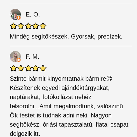
E. O.
Mindég segítőkészek. Gyorsak, precízek.
F. M.
Szinte bármit kinyomtatnak bármire😊
Készítenek egyedi ajándéktárgyakat,
naptárakat, fotókollázst,nehéz
felsorolni...Amit megálmodtunk, valószínű
Ők testet is tudnak adni neki. Nagyon
segítőkész, óriási tapasztalatú, fiatal csapat
dolgozik itt.