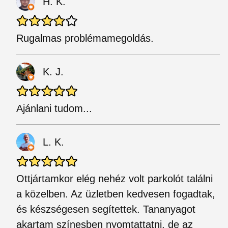
H. K.
Rugalmas problémamegoldás.
K. J.
Ajánlani tudom...
L. K.
Ottjártamkor elég nehéz volt parkolót találni
a közelben. Az üzletben kedvesen fogadtak,
és készségesen segítettek. Tananyagot
akartam színesben nyomtattatni, de az