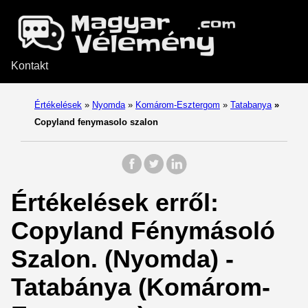
Kontakt
Értékelések
»
Nyomda
»
Komárom-Esztergom
»
Tatabanya
»
Copyland fenymasolo szalon
Értékelések erről:
Copyland Fénymásoló
Szalon. (Nyomda) -
Tatabánya (Komárom-