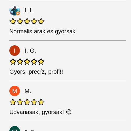
I. L.
Normalis arak es gyorsak
I. G.
Gyors, precíz, profi!!
M.
Udvariasak, gyorsak! 😊