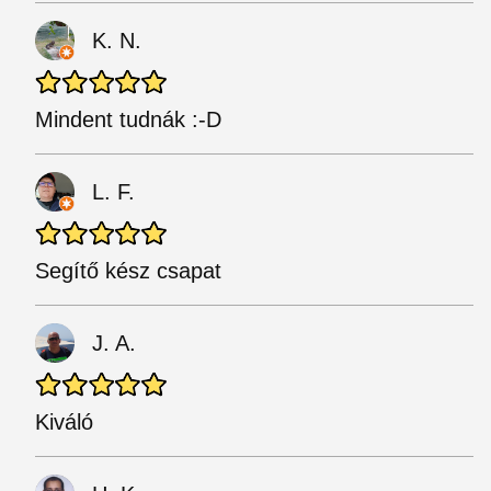
K. N.
Mindent tudnák :-D
L. F.
Segítő kész csapat
J. A.
Kiváló