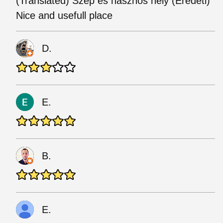
(Translated) Szép és hasznos hely (Eredeti)
Nice and usefull place
D.
E.
B.
E.