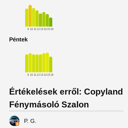
9
10
11
12
13
14
15
16
Péntek
9
10
11
12
13
14
15
16
Értékelések erről: Copyland
Fénymásoló Szalon
P. G.