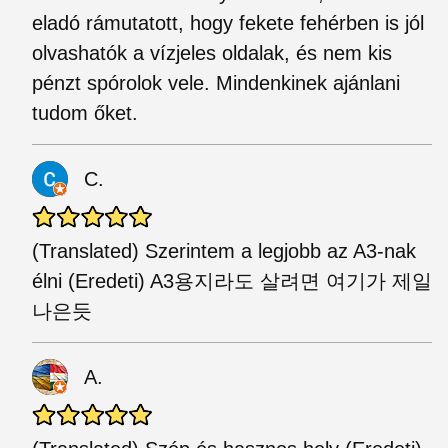
eladó rámutatott, hogy fekete fehérben is jól
olvashatók a vízjeles oldalak, és nem kis
pénzt spórolok vele. Mindenkinek ajánlani
tudom őket.
C.
(Translated) Szerintem a legjobb az A3-nak
élni (Eredeti) A3용지라도 살려면 여기가 제일
나은듯
A.