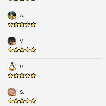
A.
V.
G.
S.