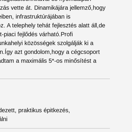
ozás vette át. Dinamikájára jellemző,hogy
eiben, infrastruktúrájában is
 A telephely tehát fejlesztés alatt áll,de
piaci fejlődés várható.Profi
kahelyi közösségek szolgálják ki a
n.Így azt gondolom,hogy a cégcsoport
 adtam a maximális 5*-os minősítést a
dezett, praktikus épitkezés,
lni