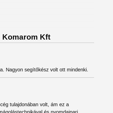
VG Komarom Kft
a. Nagyon segítőkész volt ott mindenki.
cég tulajdonában volt, ám ez a
omágolástechnikával és nyomdaipari