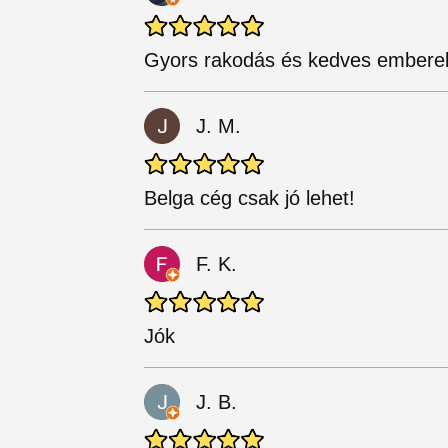
Gyors rakodás és kedves embere
J. M.
Belga cég csak jó lehet!
F. K.
Jók
J. B.