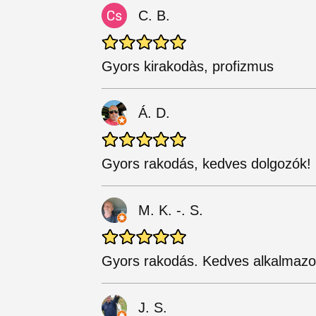
C. B.
Gyors kirakodàs, profizmus
Á. D.
Gyors rakodás, kedves dolgozók!
M. K. -. S.
Gyors rakodás. Kedves alkalmazo
J. S.