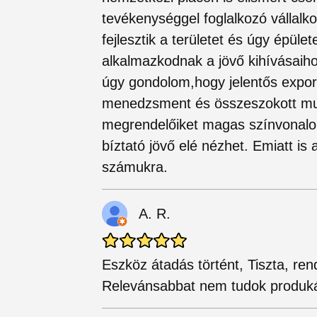
tevékenységgel foglalkozó vállalk
fejlesztik a területet és úgy épület
alkalmazkodnak a jövő kihívásaihoz.
úgy gondolom,hogy jelentős export-
menedzsment és összeszokott mun
megrendelőiket magas színvonalo
bíztató jövő elé nézhet. Emiatt is
számukra.
A. R.
Eszköz átadás történt, Tiszta, ren
Relevánsabbat nem tudok produká