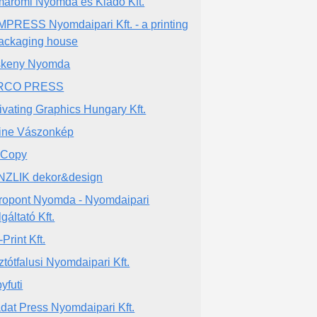
áromi Nyomda és Kiadó Kft.
PRESS Nyomdaipari Kft. - a printing
ackaging house
skeny Nyomda
RCO PRESS
ivating Graphics Hungary Kft.
ine Vászonkép
 Copy
ZLIK dekor&design
ropont Nyomda - Nyomdaipari
gáltató Kft.
Print Kft.
ztótfalusi Nyomdaipari Kft.
yfuti
adat Press Nyomdaipari Kft.