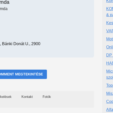
Kom
mda
mda
KOM
& p
Ke
VA
Mot
, Bánki Donát U., 2900
Onl
DP
HAN
Mic
OMMENT MEGTEKINTÉSE
szol
Top-
Mis
ékelések
Kontakt
Fotók
Cop
Alf