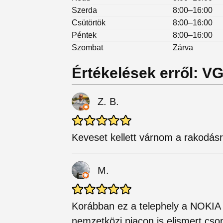
Szerda
8:00–16:00
Csütörtök
8:00–16:00
Péntek
8:00–16:00
Szombat
Zárva
Értékelések erről: 
Z. B.
Keveset kellett várnom a rakodásr
M.
Korábban ez a telephely a NOKIA 
nemzetközi piacon is elismert cs