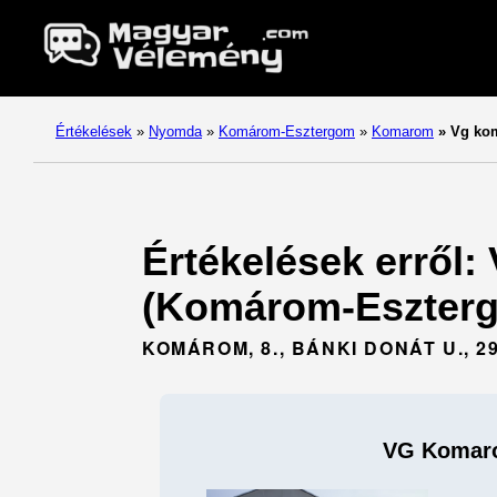
Értékelések
»
Nyomda
»
Komárom-Esztergom
»
Komarom
»
Vg kom
Értékelések erről
(Komárom-Eszterg
KOMÁROM, 8., BÁNKI DONÁT U., 2
VG Komar