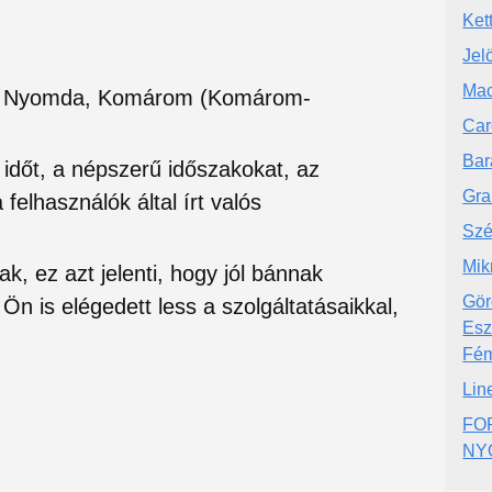
Ket
Jel
Mac
t, Nyomda, Komárom (Komárom-
Car
Bar
si időt, a népszerű időszakokat, az
Gra
felhasználók által írt valós
Szé
Mik
ak, ez azt jelenti, hogy jól bánnak
Gör
Ön is elégedett less a szolgáltatásaikkal,
Esz
Fém
Lin
FO
NY