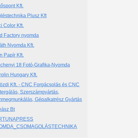
tőspont Kft.
öléstechnika Plusz Kft
i Color Kft.
d Factory nyomda
áth Nyomda Kft.
n Papír Kft.
chenyi 18 Fotó-Grafika-Nyomda
rolin Hungary Kft.
özdi Kft. - CNC Forgácsolás és CNC
tergálás, Szerszámgyártás,
megmunkálás, Gépalkatrész Gyártás
eász Bt
RTUNAPRESS
OMDA_CSOMAGOLÁSTECHNIKA