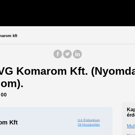
arom kft
: VG Komarom Kft. (Nyomd
om).
900
Kap
érd
114 Értékelések
om Kft
29 Hozzászólás
Mul