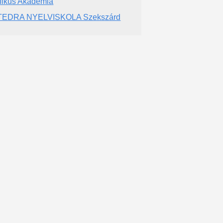
fikus Akadémia
TEDRA NYELVISKOLA Szekszárd