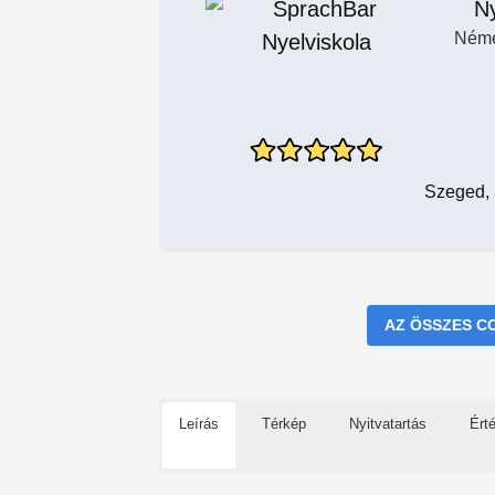
Ny
Néme
Szeged, 
AZ ÖSSZES C
Leírás
Térkép
Nyitvatartás
Ért