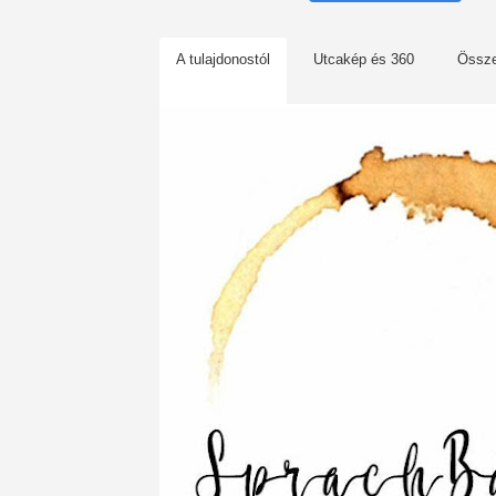
A tulajdonostól
Utcakép és 360
Össz