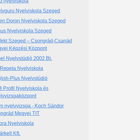
o nyelviskola
lvguru Nyelviskola Szeged
en Doron Nyelviskola Szeged
us Nyelviskola Szeged
fekt Szeged – Csongrád-Csanád
yei Képzési Központ
el Nyelvstúdió 2002 Bt.
Repeta Nyelviskola
lish-Plus Nyelvstúdió
fi Profil Nyelviskola és
lvvizsgaközpont
m nyelvvizsga - Koch Sándor
ngrád Megyei TIT
ora Nyelviskola
rkell Kft.