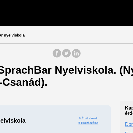
r nyelviskola
 SprachBar Nyelviskola. (Ny
-Csanád).
Kap
érd
6 Értékelések
elviskola
5 Hozzászólás
Don