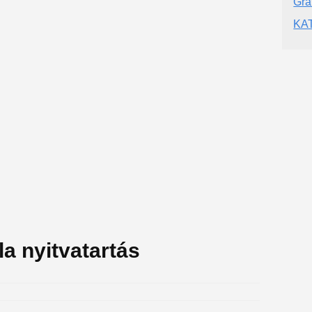
Gra
KA
a nyitvatartás