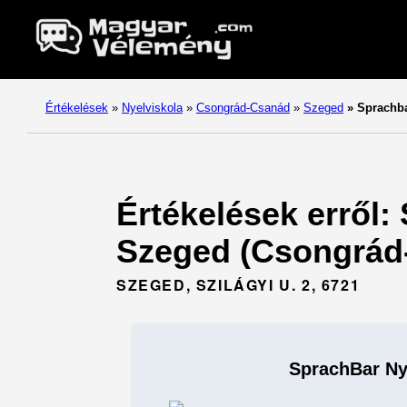
Értékelések
»
Nyelviskola
»
Csongrád-Csanád
»
Szeged
»
Sprachba
Értékelések erről:
Szeged (Csongrád
SZEGED, SZILÁGYI U. 2, 6721
SprachBar Ny