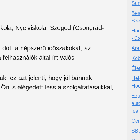
Sun
Bes
Sz
kola, Nyelviskola, Szeged (Csongrád-
Hód
- C
si időt, a népszerű időszakokat, az
Ara
felhasználók által írt valós
Kob
Éle
ak, ez azt jelenti, hogy jól bánnak
Hel
Hód
Ön is elégedett less a szolgáltatásaikkal,
Ezü
aut
lea
Cer
SB 