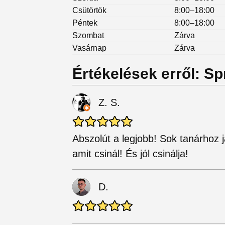
Csütörtök
8:00–18:00
Péntek
8:00–18:00
Szombat
Zárva
Vasárnap
Zárva
Értékelések erről: S
Z. S.
Abszolút a legjobb! Sok tanárhoz j
amit csinál! És jól csinálja!
D.