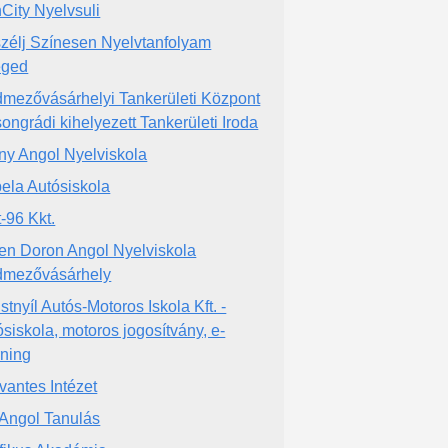
City Nyelvsuli
zélj Színesen Nyelvtanfolyam
eged
mezővásárhelyi Tankerületi Központ
songrádi kihelyezett Tankerületi Iroda
ny Angol Nyelviskola
ela Autósiskola
t-96 Kkt.
en Doron Angol Nyelviskola
mezővásárhely
stnyíl Autós-Motoros Iskola Kft. -
ósiskola, motoros jogosítvány, e-
rning
vantes Intézet
Angol Tanulás