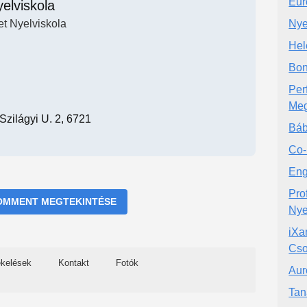
Eur
elviskola
t Nyelviskola
Nye
Hel
Bon
Per
Meg
Szilágyi U. 2, 6721
Báb
Co-
Eng
Pro
OMMENT MEGTEKINTÉSE
Nye
iXa
Cso
ékelések
Kontakt
Fotók
Aur
Taná