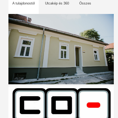
A tulajdonostól
Utcakép és 360
Összes