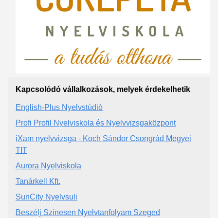
Kapcsolódó vállalkozások, melyek érdekelhetik
English-Plus Nyelvstúdió
Profi Profil Nyelviskola és Nyelvvizsgaközpont
iXam nyelvvizsga - Koch Sándor Csongrád Megyei
TIT
Aurora Nyelviskola
Tanárkell Kft.
SunCity Nyelvsuli
Beszélj Színesen Nyelvtanfolyam Szeged