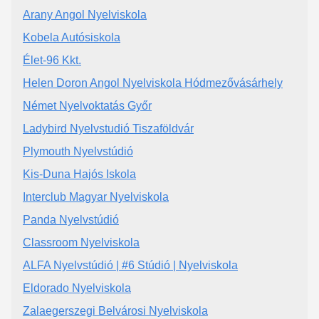
Arany Angol Nyelviskola
Kobela Autósiskola
Élet-96 Kkt.
Helen Doron Angol Nyelviskola Hódmezővásárhely
Német Nyelvoktatás Győr
Ladybird Nyelvstudió Tiszaföldvár
Plymouth Nyelvstúdió
Kis-Duna Hajós Iskola
Interclub Magyar Nyelviskola
Panda Nyelvstúdió
Classroom Nyelviskola
ALFA Nyelvstúdió | #6 Stúdió | Nyelviskola
Eldorado Nyelviskola
Zalaegerszegi Belvárosi Nyelviskola