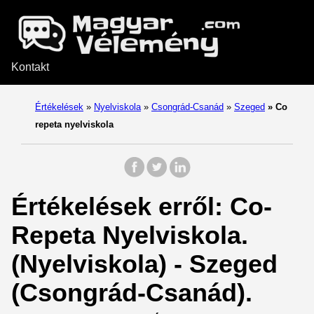
Kontakt
Értékelések
»
Nyelviskola
»
Csongrád-Csanád
»
Szeged
»
Co
repeta nyelviskola
Értékelések erről: Co-
Repeta Nyelviskola.
(Nyelviskola) - Szeged
(Csongrád-Csanád).