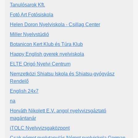
Tanulósarok Kft.
Fotó Art Fotósiskola
Helen Doron Nyelviskola - Csillag Center
Miller Nyelvstúdió
Botanicon Kert Klub és Túra Klub
Happy English gyerek nyelviskola
ELTE Origó Nyelvi Centrum
Nemzetközi Shiatsu Iskola és Shiatsu-gyógyász
Rendelő
English 24x7
na
Horváth Nikolett E.V. angol nyelvvizsgáztató
magántanár
iTOLC Nyelvvizsgaközpont
Csak német nyelvtanulás Német nyelviskola German