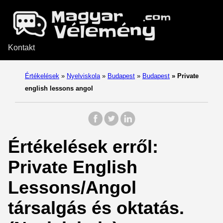
Kontakt
Értékelések
»
Nyelviskola
»
Budapest
»
Budapest
»
Private
english lessons angol
Értékelések erről:
Private English
Lessons/Angol
társalgás és oktatás.