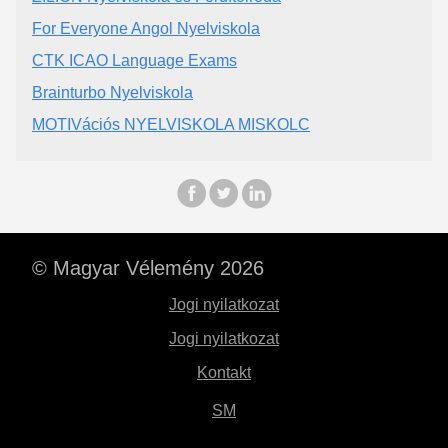
For Everyone Angol Nyelviskola
CTK ICAO Language Exams
Brainturbo Nyelviskola
MOTIVációs NYELVISKOLA MISKOLC
© Magyar Vélemény 2026
Jogi nyilatkozat
Jogi nyilatkozat
Kontakt
SM