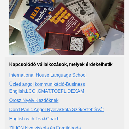
Kapcsolódó vállalkozások, melyek érdekelhetik
International House Language School
Üzleti angol kommunikáció-Business
English,LCCI,GMAT,TOEFL,DEXAM
Orosz Nyelv Kezdőknek
Don't Panic Angol Nyelviskola Székesfehérvár
English with Tea&Coach
ZILION Nyelviskola és Fordítóiroda