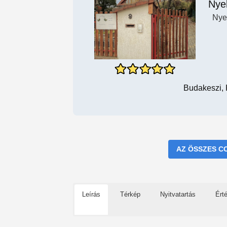
Nyel
Nye
Budakeszi, 
AZ ÖSSZES C
Leírás
Térkép
Nyitvatartás
Ért