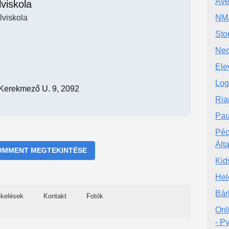
Ave
viskola
lviskola
NMJ
Sto
Neo
Ele
Log
Kerekmező U. 9, 2092
Ria
Pau
Péc
Ált
OMMENT MEGTEKINTÉSE
Kid
Hel
Bár
ékelések
Kontakt
Fotók
Onl
- P