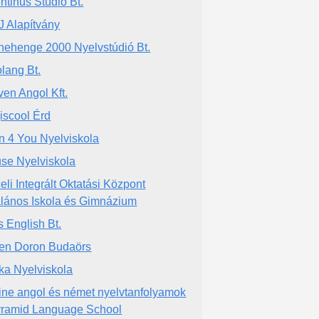
ntinus Stúdió Bt.
 Alapítvány
nehenge 2000 Nyelvstúdió Bt.
lang Bt.
ven Angol Kft.
iscool Érd
n 4 You Nyelviskola
se Nyelviskola
eli Integrált Oktatási Központ
alános Iskola és Gimnázium
s English Bt.
en Doron Budaörs
ka Nyelviskola
ine angol és német nyelvtanfolyamok
yramid Language School