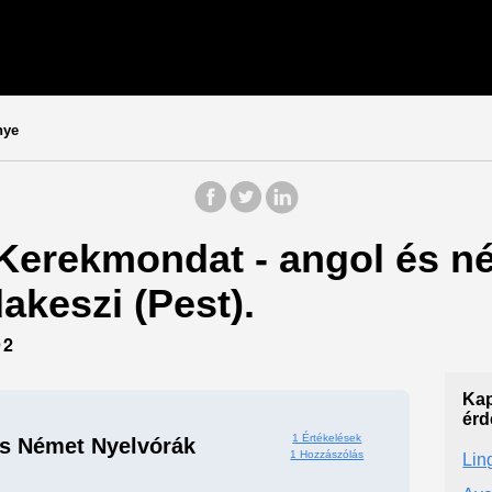
nye
 Kerekmondat - angol és n
akeszi (Pest).
92
Kap
érd
1 Értékelések
s Német Nyelvórák
1 Hozzászólás
Lin