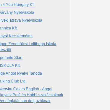
n 4 You Hungary Kft.
várvány Nyelviskola
lvek játszva Nyelviskola
annica Kft.
nyol Kecskeméten
lipop Zenebölcsi Lollihopp Iskola
készítő
perantó Start
ISKOLA Kft.
dge Angol Nyelvi Tanoda
alking Club Ltd.
keryku Gastro English - Angol
knyelv Profi és Hobbi szakácsoknak
Vendéglátásban dolgozóknak