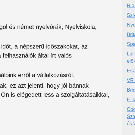
Ria
Szi
Nye
ol és német nyelvórák, Nyelviskola,
Brit
Spa
si időt, a népszerű időszakokat, az
Lol
felhasználók által írt valós
elő
Esz
lóink erről a vállalkozásról.
VR 
ak, ez azt jelenti, hogy jól bánnak
Bri
Ön is elégedett less a szolgáltatásaikkal,
E-T
Coo
Sza
és 