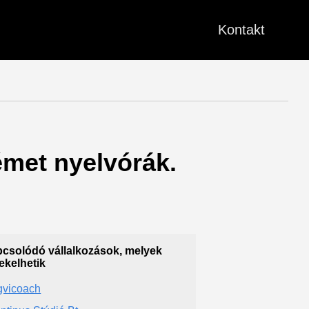
Kontakt
émet nyelvórák.
csolódó vállalkozások, melyek
ekelhetik
gvicoach