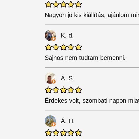
Nagyon jó kis kiállítás, ajánlom m
K. d.
Sajnos nem tudtam bemenni.
A. S.
Érdekes volt, szombati napon miatt
Á. H.