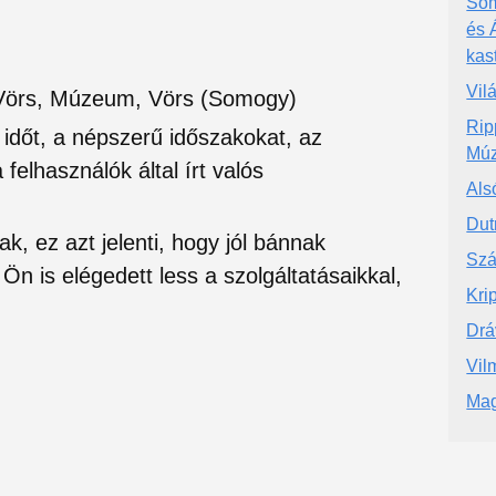
Som
és 
kas
Vil
Vörs, Múzeum, Vörs (Somogy)
Rip
si időt, a népszerű időszakokat, az
Mú
felhasználók által írt valós
Als
Dut
ak, ez azt jelenti, hogy jól bánnak
Szá
Ön is elégedett less a szolgáltatásaikkal,
Kri
Dr
Vil
Mag