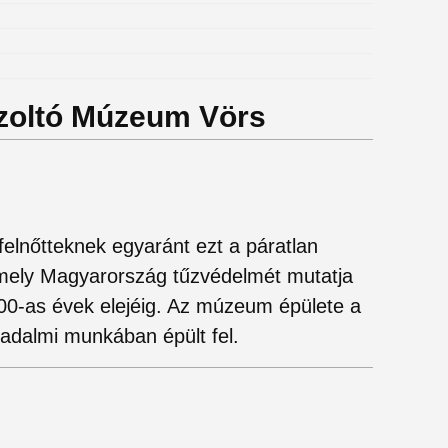
űzoltó Múzeum Vörs
felnőtteknek egyaránt ezt a páratlan
 mely Magyarország tűzvédelmét mutatja
00-as évek elejéig. Az múzeum épülete a
sadalmi munkában épült fel.