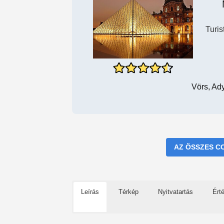
Turi
Vörs, Ad
AZ ÖSSZES C
Leírás
Térkép
Nyitvatartás
Ért