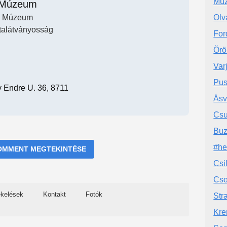
Mú
Múzeum
Múzeum
Olv
stalátványosság
For
Örö
Var
Pus
y Endre U. 36, 8711
Ás
Csu
Buz
#he
OMMENT MEGTEKINTÉSE
Csi
Cso
ékelések
Kontakt
Fotók
Str
Kre