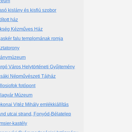
zeum
asó kislány és kisfiú szobor
dított ház
kség Kézműves Ház
jaskér falu templomának romja
ztatorony
ványmúzeum
rgó Város Helytörténeti Gyűjtemény
sáki Népművészeti Tájház
llosiofok fotópont
llagvár Múzeum
konai Vitéz Mihály emlékkiállítás
and utcai strand, Fonyód-Bélatelep
msier-kastély