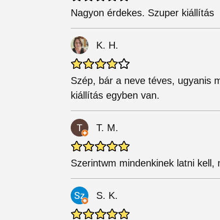
Nagyon érdekes. Szuper kiállítás
K. H.
Szép, bár a neve téves, ugyanis m
kiállítás egyben van.
T. M.
Szerintwm mindenkinek latni kell, 
S. K.