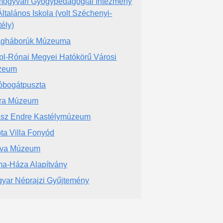
ogyvári Gyógypedagógiai Intézmény
Általános Iskola (volt Széchenyi-
tély)
ágháborúk Múzeuma
pl-Rónai Megyei Hatókörű Városi
zeum
óbogátpuszta
ra Múzeum
sz Endre Kastélymúzeum
pta Villa Fonyód
áva Múzeum
ma-Háza Alapítvány
yar Néprajzi Gyűjtemény