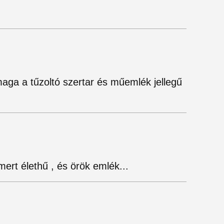
aga a tűzoltó szertar és műemlék jellegű
mert élethű , és örök emlék...