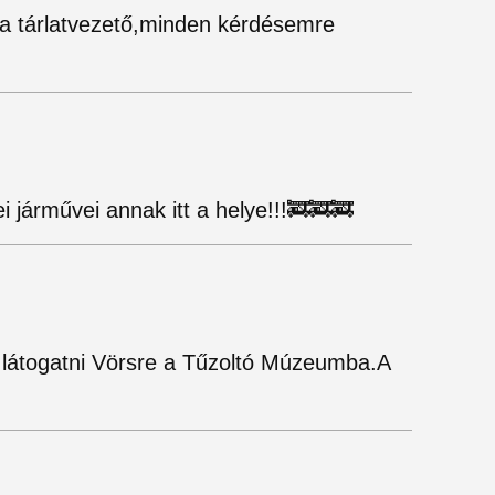
 a tárlatvezető,minden kérdésemre
i járművei annak itt a helye!!!🚒🚒🚒
l látogatni Vörsre a Tűzoltó Múzeumba.A