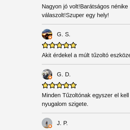
Nagyon jó volt!Barátságos nénike
válaszolt!Szuper egy hely!
G. S.
Akit érdekel a múlt tűzoltó eszköze
G. D.
Minden Tűzoltónak egyszer el kel
nyugalom szigete.
J. P.