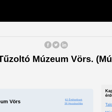
: Tűzoltó Múzeum Vörs. (M
Kap
érd
62 Értékelések
eum Vörs
39 Hozzászólás
Tal