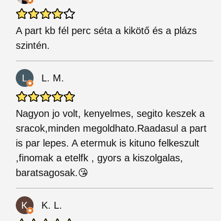
A part kb fél perc séta a kikötő és a plázs
szintén.
L. M.
Nagyon jo volt, kenyelmes, segito keszek a
sracok,minden megoldhato.Raadasul a part
is par lepes. A etermuk is kituno felkeszult
,finomak a etelfk , gyors a kiszolgalas,
baratsagosak.😘
K. L.