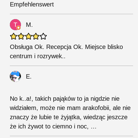
Empfehlenswert
M.
Obsługa Ok. Recepcja Ok. Miejsce blisko
centrum i rozrywek..
Е.
No k..a!, takich pająków to ja nigdzie nie
widziałem, może nie mam arakofobii, ale nie
znaczy że lubie te żyjątka, wiedząc jeszcze
że ich żywot to ciemno i noc, …