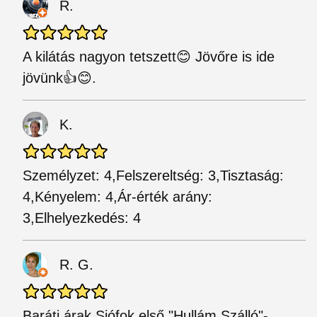
R.
A kilátás nagyon tetszett😊 Jövőre is ide
jövünk👍😊.
K.
Személyzet: 4,Felszereltség: 3,Tisztaság:
4,Kényelem: 4,Ár-érték arány:
3,Elhelyezkedés: 4
R. G.
Baráti árak Siófok első "Hullám Szálló"-