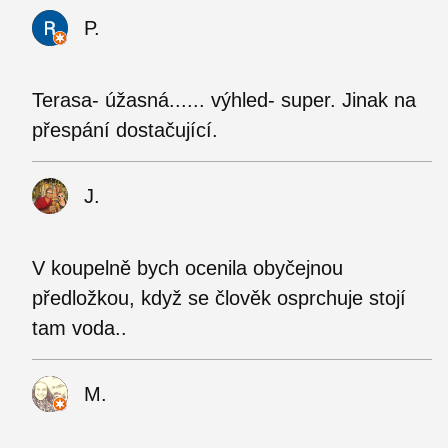
P.
Terasa- úžasná...... výhled- super. Jinak na
přespání dostačující.
J.
V koupelně bych ocenila obyčejnou
předložkou, když se člověk osprchuje stojí
tam voda..
M.