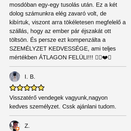
mosdóban egy-egy tusolás után. Ez a két
dolog számunkra elég zavaró volt, de
kibírtuk, viszont arra tökéletesen megfelelő a
szállás, hogy az ember pár éjszakát ott
töltsön. És persze ezt kompenzálta a
SZEMÉLYZET KEDVESSÉGE, ami teljes
mértékben ÁTLAGON FELÜLI!!! 👌🏼❤️😊
I. B.
Visszatérő vendegek vagyunk,nagyon
kedves személyzet. Cssk ajánlani tudom.
Z.