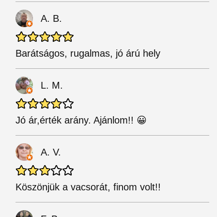
A. B.
Barátságos, rugalmas, jó árú hely
L. M.
Jó ár,érték arány. Ajánlom!! 😀
A. V.
Köszönjük a vacsorát, finom volt!!