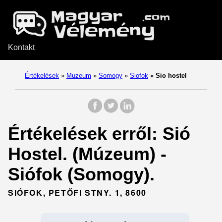
Kontakt
Értékelések
»
Muzeum
»
Somogy
»
Siofok
»
Sio hostel
Értékelések erről: Sió
Hostel. (Múzeum) -
Siófok (Somogy).
SIÓFOK, PETŐFI STNY. 1, 8600