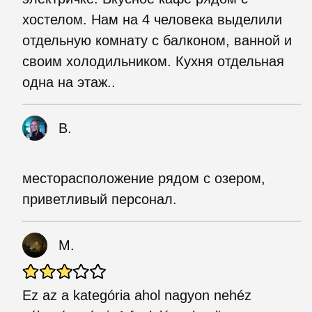
хостелом. Нам на 4 человека выделили
отдельную комнату с балконом, ванной и
своим холодильником. Кухня отдельная
одна на этаж..
B.
месторасположение рядом с озером,
приветливый персонал.
M.
Ez az a kategória ahol nagyon nehéz