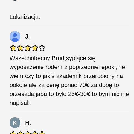
Lokalizacja.
J.
Wszechobecny Brud,sypiące się
wyposażenie rodem z poprzedniej epoki,nie
wiem czy to jakiś akademik przerobiony na
pokoje ale za cenę ponad 70€ za dobę to
przesada!jabu to było 25€-30€ to bym nic nie
napisał!.
H.