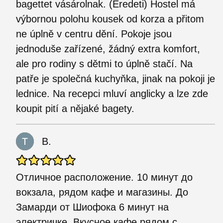
bagettet vásárolnak. (Eredeti) Hostel má
výbornou polohu kousek od korza a přitom
ne úplně v centru dění. Pokoje jsou
jednoduše zařízené, žádný extra komfort,
ale pro rodiny s dětmi to úplně stačí. Na
patře je společná kuchyňka, jinak na pokoji je
lednice. Na recepci mluví anglicky a lze zde
koupit pití a nějaké bagety.
B.
Отличное расположение. 10 минут до
вокзала, рядом кафе и магазины. До
Замарди от Шиофока 6 минут на
электричке. Вкусное кафе рядом с