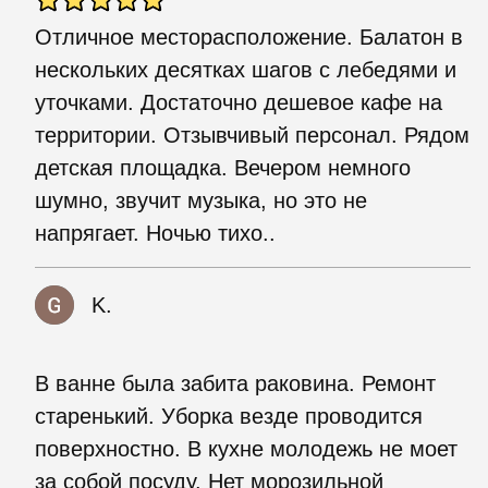
Отличное месторасположение. Балатон в
нескольких десятках шагов с лебедями и
уточками. Достаточно дешевое кафе на
территории. Отзывчивый персонал. Рядом
детская площадка. Вечером немного
шумно, звучит музыка, но это не
напрягает. Ночью тихо..
K.
В ванне была забита раковина. Ремонт
старенький. Уборка везде проводится
поверхностно. В кухне молодежь не моет
за собой посуду. Нет морозильной