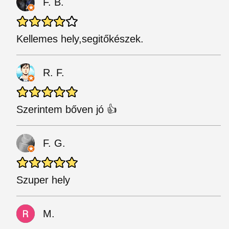
F. B.
Kellemes hely,segitőkészek.
R. F.
Szerintem bőven jó 👍
F. G.
Szuper hely
M.