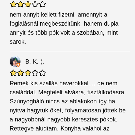
nem annyit kellett fizetni, amennyit a
foglalásnál megbeszéltünk, hanem dupla
annyit és több pók volt a szobában, mint
sarok.
B. K. (.
Remek kis szállás haverokkal.... de nem
családdal. Megfelelt alvásra, tisztálkodásra.
Szúnyogháló nincs az ablakokon így ha
nyitva hagytuk őket, folyamatosan jöttek be
a nagyobbnál nagyobb keresztes pókok.
Rettegve aludtam. Konyha valahol az