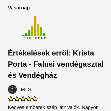
Vasárnap
8
9
10
11
12
13
14
15
Értékelések erről: Krista
Porta - Falusi vendégasztal
és Vendégház
M. S.
Kedves emberek szép látnivalók. Nagyon