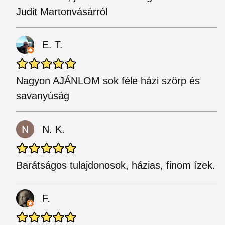
Judit Martonvásárról
E. T.
Nagyon AJÁNLOM sok féle házi szörp és
savanyúság
N. K.
Barátságos tulajdonosok, házias, finom ízek.
F.