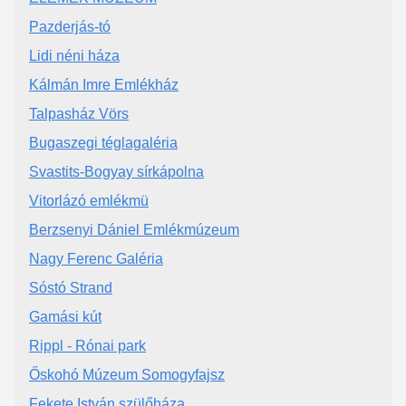
Pazderjás-tó
Lidi néni háza
Kálmán Imre Emlékház
Talpasház Vörs
Bugaszegi téglagaléria
Svastits-Bogyay sírkápolna
Vitorlázó emlékmü
Berzsenyi Dániel Emlékmúzeum
Nagy Ferenc Galéria
Sóstó Strand
Gamási kút
Rippl - Rónai park
Őskohó Múzeum Somogyfajsz
Fekete István szülőháza