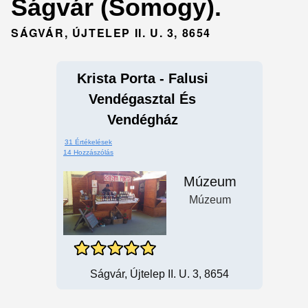
Ságvár (Somogy).
SÁGVÁR, ÚJTELEP II. U. 3, 8654
Krista Porta - Falusi
Vendégasztal És
Vendégház
31 Értékelések
14 Hozzászólás
Múzeum
Múzeum
Ságvár, Újtelep II. U. 3, 8654