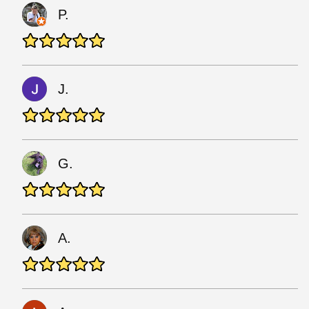
P.
J.
G.
A.