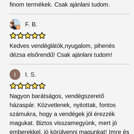
finom termékek. Csak ajánlani tudom.
F. B.
Kedves vendéglátók,nyugalom, pihenés
dézsa elsőrendű! Csak ajánlani tudom!
I. S.
Nagyon barátságos, vendégszerető
házaspár. Közvetlenek, nyitottak, fontos
számukra, hogy a vendégek jól érezzék
magukat. Biztos visszamegyünk, mert jó
emberekkel, jó körülvenni magunkat! Imre és