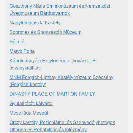
Goszthony Mária Emlékmúzeum és Nemzetközi
Üvegmúzeum Bárdudvarnok
Nagytoldipuszta Kastély
Sportmez és Sportzászló Múzeum
Séta tér
Matyó Porta
Kápolnásnyéki Helytörténeti-, kovács-, és
ásványkiállítás
MNM Forgách-Lipthay Kastélymúzeum Szécsény
(Forgách-kastély)
DINASTY PLACE OF MARTON FAMILY
Gyulafirátóti kálvária
Mese láda Meseút
Orczy kastély, Pszichiátriai és Szenvedélybetegek
Otthona és Rehabilitációs Intézmény