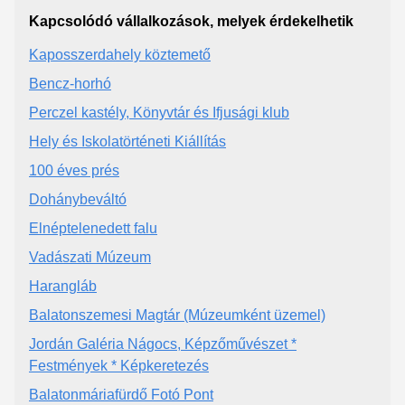
Kapcsolódó vállalkozások, melyek érdekelhetik
Kaposszerdahely köztemető
Bencz-horhó
Perczel kastély, Könyvtár és Ifjusági klub
Hely és Iskolatörténeti Kiállítás
100 éves prés
Dohánybeváltó
Elnéptelenedett falu
Vadászati Múzeum
Harangláb
Balatonszemesi Magtár (Múzeumként üzemel)
Jordán Galéria Nágocs, Képzőművészet *
Festmények * Képkeretezés
Balatonmáriafürdő Fotó Pont