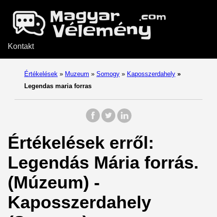
Kontakt
Értékelések
»
Muzeum
»
Somogy
»
Kaposszerdahely
»
Legendas maria forras
Értékelések erről:
Legendás Mária forrás.
(Múzeum) -
Kaposszerdahely