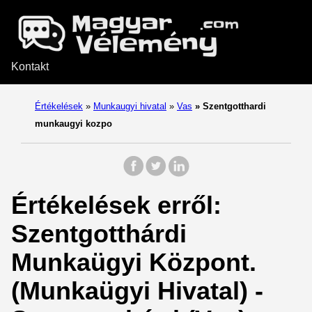
Kontakt
Értékelések
»
Munkaugyi hivatal
»
Vas
»
Szentgotthardi
munkaugyi kozpo
Értékelések erről:
Szentgotthárdi
Munkaügyi Központ.
(Munkaügyi Hivatal) -