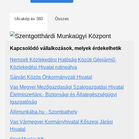
Utcakép és 360
Összes
Kapcsolódó vállalkozások, melyek érdekelhetik
Nemzeti Közlekedési Hatóság Közúti Gépjármű-
Közlekedési Hivatal rutinpálya
Sárvári Közös Önkormányzati Hivatal
Vas Megyei Mezőgazdasági Szakigazgatási Hivatal
Élelmiszerlánc- Biztonsági és Állategészségügyi
Igazgatóság
Álljmunkába.hu - Szombathely
Vas Vármegyei Kormányhivatal Kőszegi Járási
Hivatal