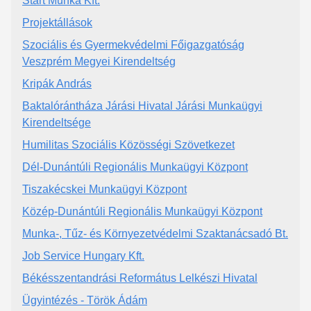
Start Munka Kft.
Projektállások
Szociális és Gyermekvédelmi Főigazgatóság
Veszprém Megyei Kirendeltség
Kripák András
Baktalórántháza Járási Hivatal Járási Munkaügyi
Kirendeltsége
Humilitas Szociális Közösségi Szövetkezet
Dél-Dunántúli Regionális Munkaügyi Központ
Tiszakécskei Munkaügyi Központ
Közép-Dunántúli Regionális Munkaügyi Központ
Munka-, Tűz- és Környezetvédelmi Szaktanácsadó Bt.
Job Service Hungary Kft.
Békésszentandrási Református Lelkészi Hivatal
Ügyintézés - Török Ádám