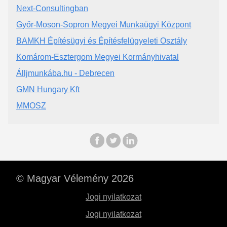
Next-Consultingban
Győr-Moson-Sopron Megyei Munkaügyi Központ
BAMKH Építésügyi és Építésfelügyeleti Osztály
Komárom-Esztergom Megyei Kormányhivatal
Álljmunkába.hu - Debrecen
GMN Hungary Kft
MMOSZ
© Magyar Vélemény 2026
Jogi nyilatkozat
Jogi nyilatkozat