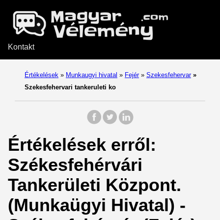
Kontakt
Értékelések
»
Munkaugyi hivatal
»
Fejér
»
Szekesfehervar
»
Szekesfehervari tankeruleti ko
Értékelések erről:
Székesfehérvári
Tankerületi Központ.
(Munkaügyi Hivatal) -