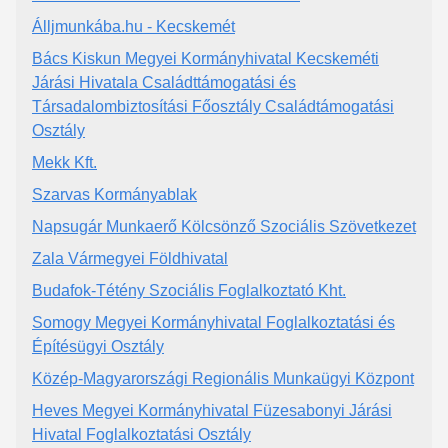
Álljmunkába.hu - Kecskemét
Bács Kiskun Megyei Kormányhivatal Kecskeméti
Járási Hivatala Családttámogatási és
Társadalombiztosítási Főosztály Családtámogatási
Osztály
Mekk Kft.
Szarvas Kormányablak
Napsugár Munkaerő Kölcsönző Szociális Szövetkezet
Zala Vármegyei Földhivatal
Budafok-Tétény Szociális Foglalkoztató Kht.
Somogy Megyei Kormányhivatal Foglalkoztatási és
Építésügyi Osztály
Közép-Magyarországi Regionális Munkaügyi Központ
Heves Megyei Kormányhivatal Füzesabonyi Járási
Hivatal Foglalkoztatási Osztály