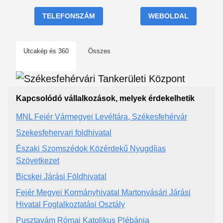
TELEFONSZÁM
WEBOLDAL
Utcakép és 360
Összes
Kapcsolódó vállalkozások, melyek érdekelhetik
MNL Fejér Vármegyei Levéltára, Székesfehérvár
Szekesfehervari foldhivatal
Északi Szomszédok Közérdekű Nyugdíjas
Szövetkezet
Bicskei Járási Földhivatal
Fejér Megyei Kormányhivatal Martonvásári Járási
Hivatal Foglalkoztatási Osztály
Pusztavám Római Katolikus Plébánia