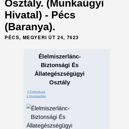
Osztály. (Munkaügyi
Hivatal) - Pécs
(Baranya).
PÉCS, MEGYERI ÚT 24, 7623
Élelmiszerlánc-
Biztonsági És
Állategészségügyi
Osztály
3 Értékelések
1 Hozzászólás