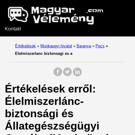
Kontakt
Értékelések
»
Munkaugyi hivatal
»
Baranya
»
Pecs
»
Elelmiszerlanc biztonsagi es a
Értékelések erről:
Élelmiszerlánc-
biztonsági és
Állategészségügyi