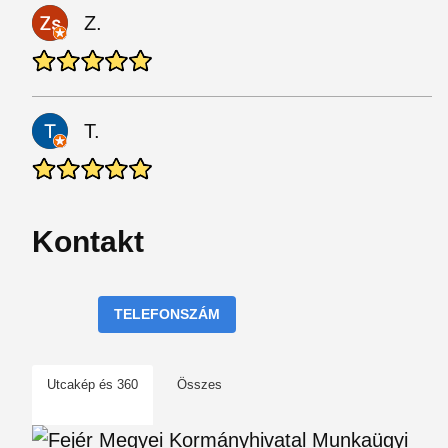
Z.
T.
Kontakt
TELEFONSZÁM
Utcakép és 360
Összes