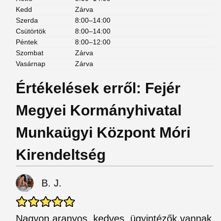
Kedd
Zárva
Szerda
8:00–14:00
Csütörtök
8:00–14:00
Péntek
8:00–12:00
Szombat
Zárva
Vasárnap
Zárva
Értékelések erről: Fejér
Megyei Kormányhivatal
Munkaügyi Központ Móri
Kirendeltség
B. J.
Nagyon aranyos, kedves, ügyintézők vannak