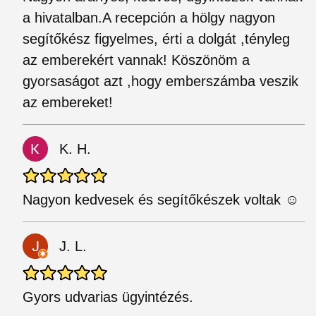
a hivatalban.A recepción a hölgy nagyon
segítőkész figyelmes, érti a dolgát ,tényleg
az emberekért vannak! Köszönöm a
gyorsaságot azt ,hogy emberszámba veszik
az embereket!
K. H.
Nagyon kedvesek és segítőkészek voltak ☺️
J. L.
Gyors udvarias ügyintézés.