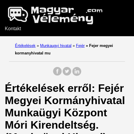
Kontakt
Értékelések
»
Munkaugyi hivatal
»
Fejér
»
Fejer megyei
kormanyhivatal mu
Értékelések erről: Fejér
Megyei Kormányhivatal
Munkaügyi Központ
Móri Kirendeltség.