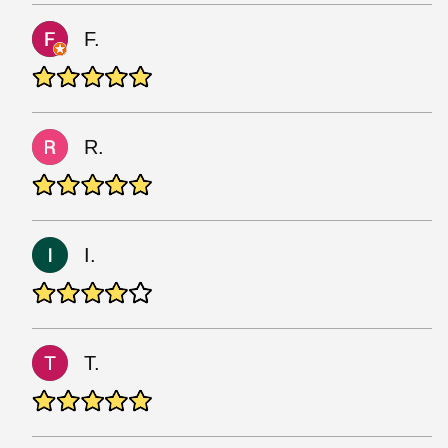
F.
R.
I.
T.