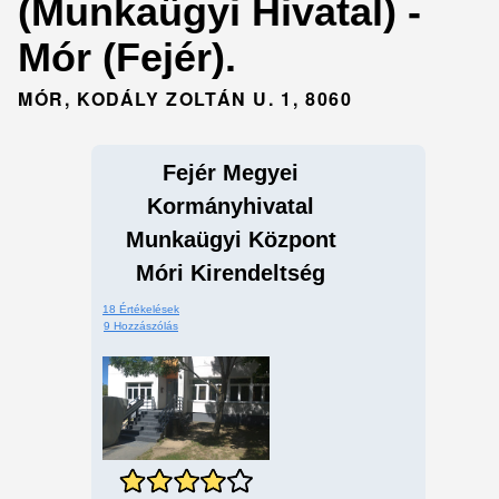
(Munkaügyi Hivatal) -
Mór (Fejér).
MÓR, KODÁLY ZOLTÁN U. 1, 8060
Fejér Megyei
Kormányhivatal
Munkaügyi Központ
Móri Kirendeltség
18 Értékelések
9 Hozzászólás