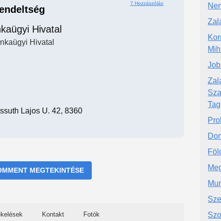
7 Hozzászólás
Nem
rendeltség
Zal
kaügyi Hivatal
Kor
nkaügyi Hivatal
Mih
Job
Zal
Sza
Tag
ssuth Lajos U. 42, 8360
Pro
Dom
Föl
Meg
OMMENT MEGTEKINTÉSE
Mun
Sze
ékelések
Kontakt
Fotók
Szo