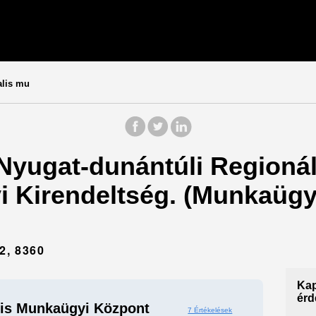
alis mu
: Nyugat-dunántúli Regioná
 Kirendeltség. (Munkaügyi 
, 8360
Kap
érd
lis Munkaügyi Központ
7 Értékelések