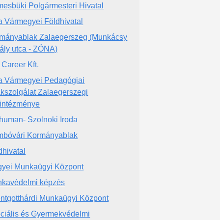
esbüki Polgármesteri Hivatal
a Vármegyei Földhivatal
mányablak Zalaegerszeg (Munkácsy
ály utca - ZÓNA)
 Career Kft.
a Vármegyei Pedagógiai
kszolgálat Zalaegerszegi
intézménye
human- Szolnoki Iroda
bóvári Kormányablak
dhivatal
yei Munkaügyi Központ
kavédelmi képzés
ntgotthárdi Munkaügyi Központ
ciális és Gyermekvédelmi