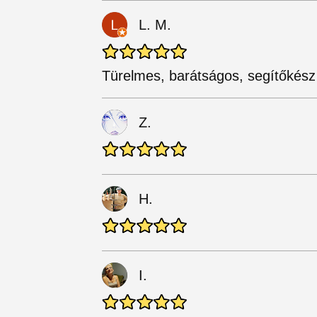
L. M.
Türelmes, barátságos, segítőkész
Z.
H.
I.