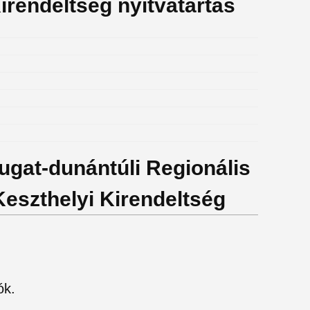
irendeltség nyitvatartás
yugat-dunántúli Regionális
eszthelyi Kirendeltség
ók.