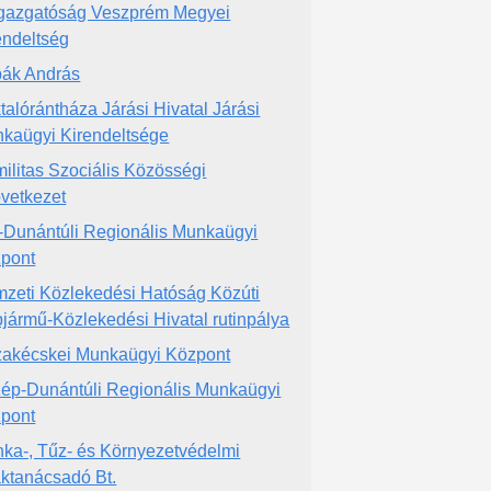
gazgatóság Veszprém Megyei
endeltség
pák András
talórántháza Járási Hivatal Járási
kaügyi Kirendeltsége
ilitas Szociális Közösségi
vetkezet
-Dunántúli Regionális Munkaügyi
pont
zeti Közlekedési Hatóság Közúti
jármű-Közlekedési Hivatal rutinpálya
zakécskei Munkaügyi Központ
ép-Dunántúli Regionális Munkaügyi
pont
ka-, Tűz- és Környezetvédelmi
ktanácsadó Bt.