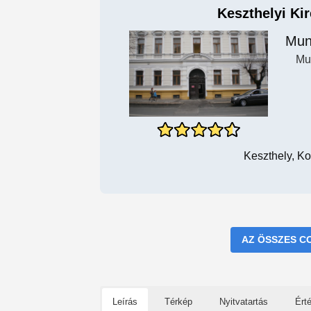
Keszthelyi Ki
Mun
Mu
Keszthely, Ko
AZ ÖSSZES C
Leírás
Térkép
Nyitvatartás
Ért