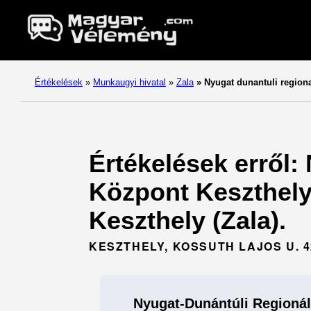
Értékelések
»
Munkaugyi hivatal
»
Zala
»
Nyugat dunantuli region
Értékelések erről
Központ Keszthelyi
Keszthely (Zala).
KESZTHELY, KOSSUTH LAJOS U. 42
Nyugat-Dunántúli Regioná