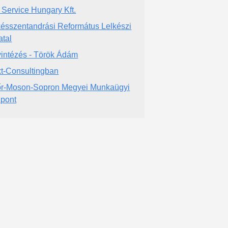
 Service Hungary Kft.
ésszentandrási Református Lelkészi
atal
intézés - Török Ádám
t-Consultingban
r-Moson-Sopron Megyei Munkaügyi
pont