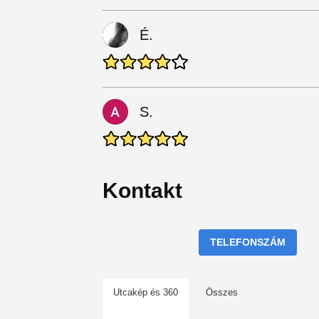
É.
S.
Kontakt
TELEFONSZÁM
Utcakép és 360
Összes