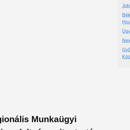
Job
Bék
Hiv
Ügy
Nex
Győ
Köz
gionális Munkaügyi