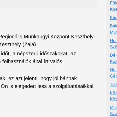
Fői
Kir
Kri
Bak
Mun
Regionális Munkaügyi Központ Keszthelyi
Hum
Keszthely (Zala)
Szö
si időt, a népszerű időszakokat, az
Dél
felhasználók által írt valós
Köz
Nem
Gép
ak, ez azt jelenti, hogy jól bánnak
Tis
Ön is elégedett less a szolgáltatásaikkal,
Köz
Köz
Mun
Sza