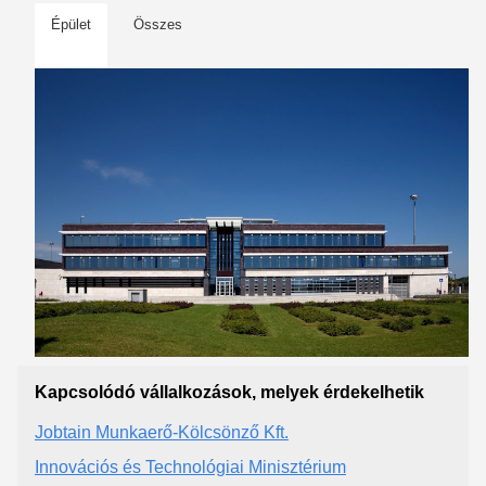
Épület
Összes
Kapcsolódó vállalkozások, melyek érdekelhetik
Jobtain Munkaerő-Kölcsönző Kft.
Innovációs és Technológiai Minisztérium