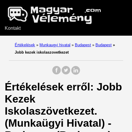
Kontakt
Értékelések
»
Munkaugyi hivatal
»
Budapest
»
Budapest
»
Jobb kezek iskolaszovetkezet
Értékelések erről: Jobb
Kezek
Iskolaszövetkezet.
(Munkaügyi Hivatal) -