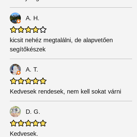
A. H.
kicsit nehéz megtalálni, de alapvetően
segítőkészek
A. T.
Kedvesek rendesek, nem kell sokat várni
D. G.
Kedvesek.