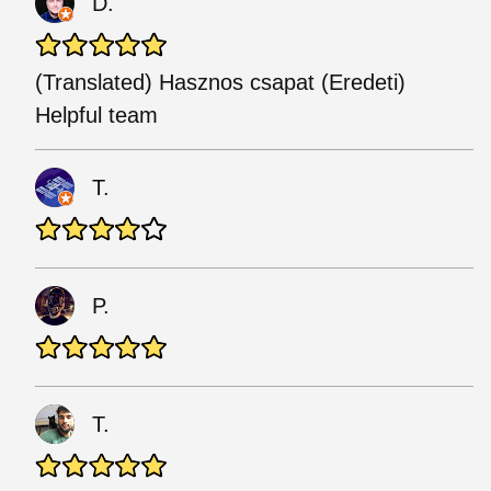
D.
(Translated) Hasznos csapat (Eredeti)
Helpful team
T.
P.
T.