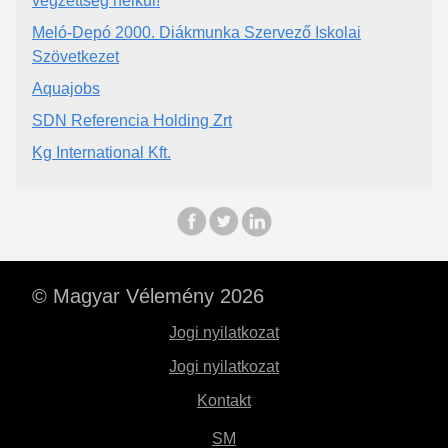
végzettség nélkül!
Meló-Depó 2000. Diákmunka Szervező Iskolai
Szövetkezet
Aquajobs
SDN Referencia Holding Zrt
Kg International Kft.
© Magyar Vélemény 2026
Jogi nyilatkozat
Jogi nyilatkozat
Kontakt
SM