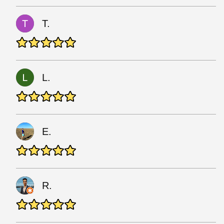
T.
L.
E.
R.