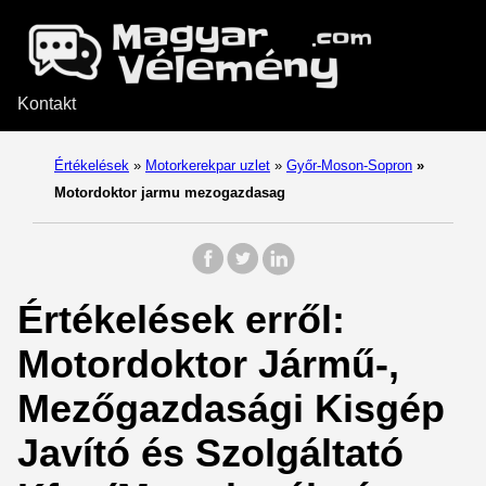
Kontakt
Értékelések
»
Motorkerekpar uzlet
»
Győr-Moson-Sopron
»
Motordoktor jarmu mezogazdasag
Értékelések erről:
Motordoktor Jármű-,
Mezőgazdasági Kisgép
Javító és Szolgáltató