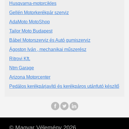
Husqvarna-motorcikles
Gellén Motorkerékpár szerviz
AdaMoto MotoShop
Tailor Moto Budapest
Bábel Motorszerviz és Autó gumiszerviz
Ágoston Iván , mechanikai műszerész
Ritrovi Kft.
Ntm Garage
Arizona Motorcenter
Pedálos kerékpárjavító és kerékpáros utánfutó készítő
© Magyar Vélemény 2026