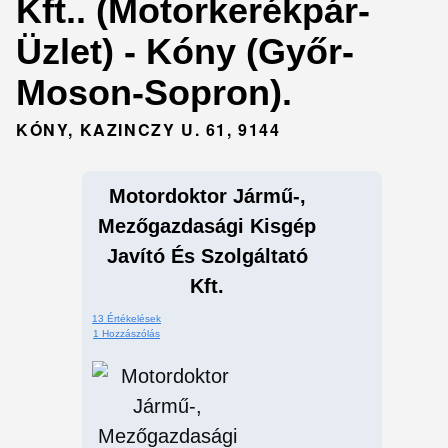
Kft.. (Motorkerékpár-
Üzlet) - Kóny (Győr-
Moson-Sopron).
KÓNY, KAZINCZY U. 61, 9144
Motordoktor Jármű-,
Mezőgazdasági Kisgép
Javító És Szolgáltató
Kft.
13 Értékelések
1 Hozzászólás