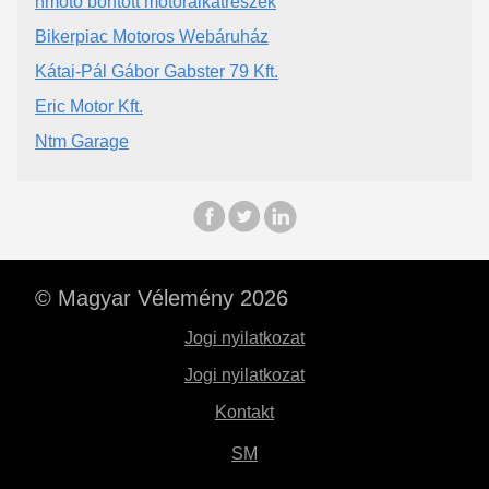
hmoto bontott motoralkatrészek
Bikerpiac Motoros Webáruház
Kátai-Pál Gábor Gabster 79 Kft.
Eric Motor Kft.
Ntm Garage
© Magyar Vélemény 2026
Jogi nyilatkozat
Jogi nyilatkozat
Kontakt
SM