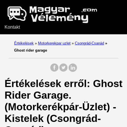
Kontakt
Értékelések
»
Motorkerekpar uzlet
»
Csongrád-Csanád
»
Ghost rider garage
Értékelések erről: Ghost
Rider Garage.
(Motorkerékpár-Üzlet) -
Kistelek (Csongrád-