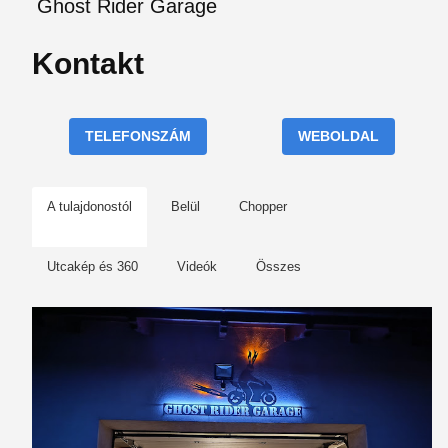
Ghost Rider Garage
Kontakt
TELEFONSZÁM
WEBOLDAL
A tulajdonostól
Belül
Chopper
Utcakép és 360
Videók
Összes