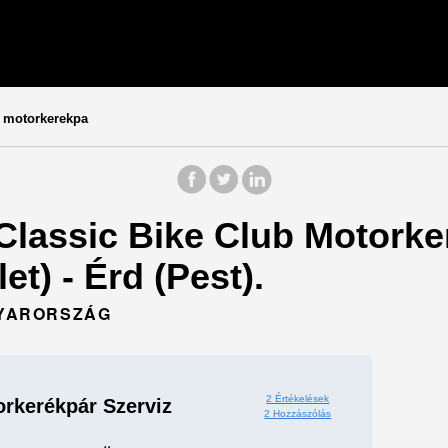
b motorkerekpa
 Classic Bike Club Motorke
t) - Érd (Pest).
AGYARORSZÁG
2 Értékelések
orkerékpár Szerviz
2 Hozzászólás