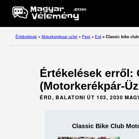
Értékelések
»
Motorkerekpar uzlet
»
Pest
»
Erd
»
Classic bike clu
Értékelések erről:
(Motorkerékpár-Üzle
ÉRD, BALATONI ÚT 103, 2030 M
Classic Bike Club Mot