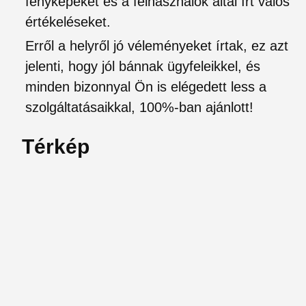
fényképeket és a felhasználók által írt valós
értékeléseket.
Erről a helyről jó véleményeket írtak, ez azt
jelenti, hogy jól bánnak ügyfeleikkel, és
minden bizonnyal Ön is elégedett less a
szolgáltatásaikkal, 100%-ban ajánlott!
Térkép