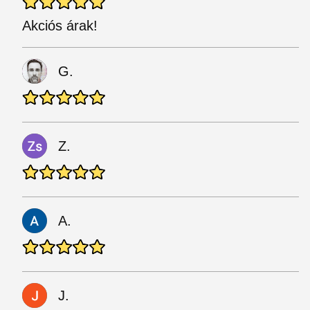
Akciós árak!
G.
Z.
A.
J.