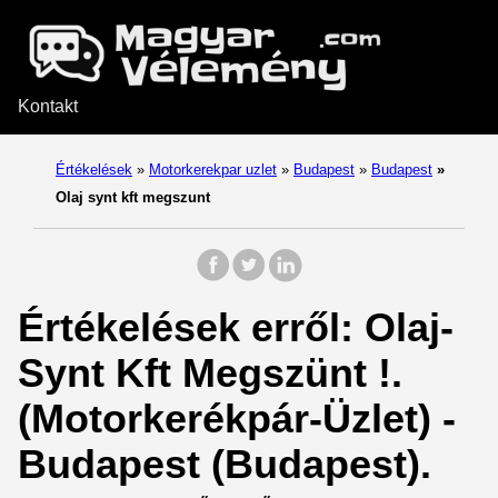
Kontakt
Értékelések
»
Motorkerekpar uzlet
»
Budapest
»
Budapest
»
Olaj synt kft megszunt
Értékelések erről: Olaj-
Synt Kft Megszünt !.
(Motorkerékpár-Üzlet) -
Budapest (Budapest).