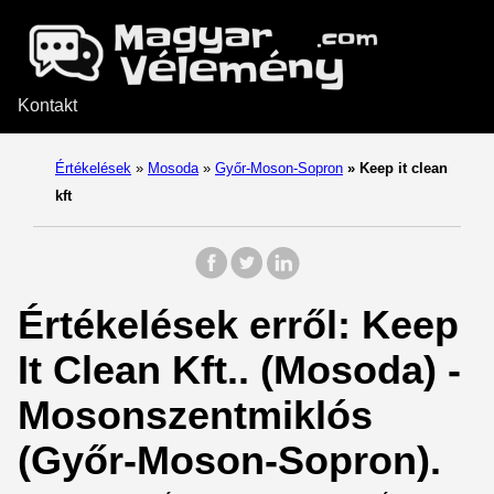
Kontakt
Értékelések
»
Mosoda
»
Győr-Moson-Sopron
»
Keep it clean
kft
Értékelések erről: Keep
It Clean Kft.. (Mosoda) -
Mosonszentmiklós
(Győr-Moson-Sopron).