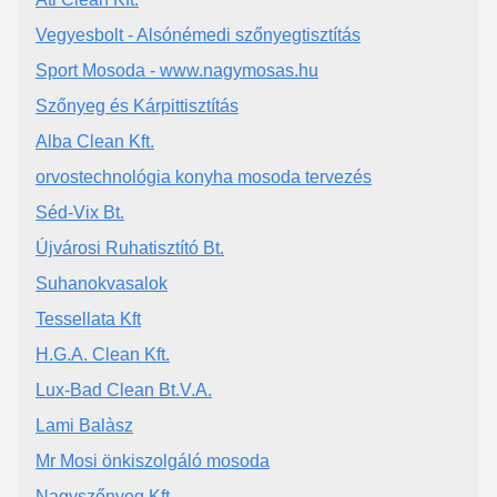
Vegyesbolt - Alsónémedi szőnyegtisztítás
Sport Mosoda - www.nagymosas.hu
Szőnyeg és Kárpittisztítás
Alba Clean Kft.
orvostechnológia konyha mosoda tervezés
Séd-Vix Bt.
Újvárosi Ruhatisztító Bt.
Suhanokvasalok
Tessellata Kft
H.G.A. Clean Kft.
Lux-Bad Clean Bt.V.A.
Lami Balàsz
Mr Mosi önkiszolgáló mosoda
Nagyszőnyeg Kft.