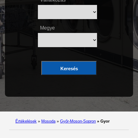
Megye
Keresés
Értékelések
»
Mosoda
»
Győr-Moson-Sopron
»
Gyor