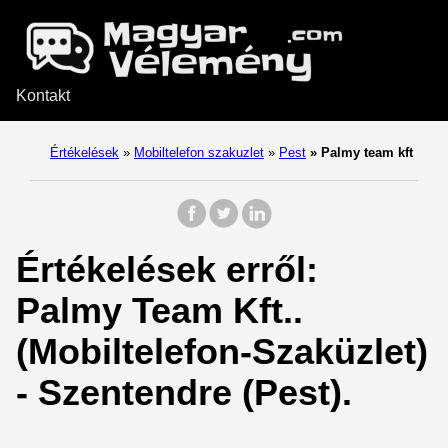
Kontakt
Értékelések
»
Mobiltelefon szakuzlet
»
Pest
»
Palmy team kft
Értékelések erről:
Palmy Team Kft..
(Mobiltelefon-Szaküzlet)
- Szentendre (Pest).