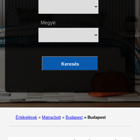
Megye
Keresés
Értékelések
»
Matracbolt
»
Budapest
»
Budapest