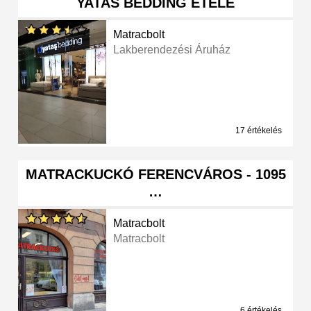
YATAS BEDDING ETELE
Matracbolt
Lakberendezési Áruház
17 értékelés
MATRACKUCKÓ FERENCVÁROS - 1095
…
Matracbolt
Matracbolt
6 értékelés