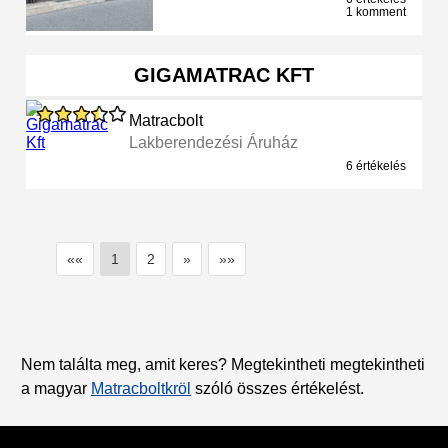
1 komment
GIGAMATRAC KFT
Matracbolt
Lakberendezési Áruház
6 értékelés
««
1
2
»
»»
Nem találta meg, amit keres? Megtekintheti megtekintheti
a magyar
Matracboltkröl
szóló összes értékelést.