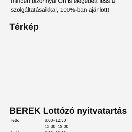
minden bizonnyal Ön is elégedett less a
szolgáltatásaikkal, 100%-ban ajánlott!
Térkép
BEREK Lottózó nyitvatartás
Hétfő
8:00–12:30
13:30–19:00