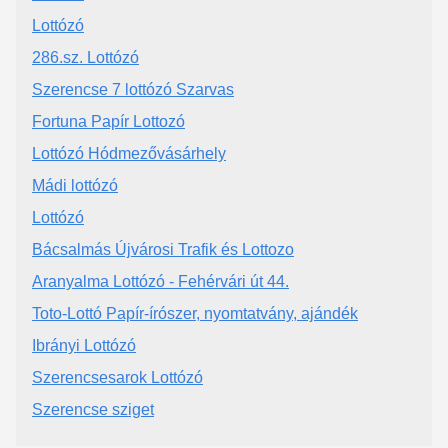
Lottózó
286.sz. Lottózó
Szerencse 7 lottózó Szarvas
Fortuna Papír Lottozó
Lottózó Hódmezővásárhely
Mádi lottózó
Lottózó
Bácsalmás Újvárosi Trafik és Lottozo
Aranyalma Lottózó - Fehérvári út 44.
Toto-Lottó Papír-írószer, nyomtatvány, ajándék
Ibrányi Lottózó
Szerencsesarok Lottózó
Szerencse sziget