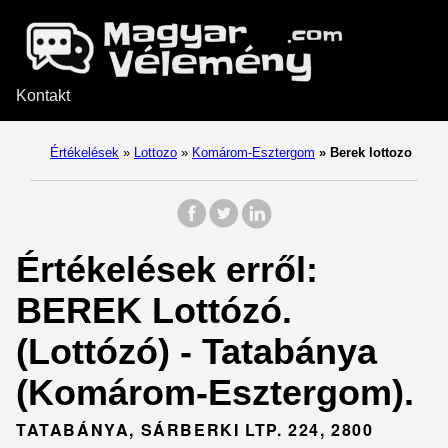
Kontakt
Értékelések
»
Lottozo
»
Komárom-Esztergom
»
Berek lottozo
Értékelések erről:
BEREK Lottózó.
(Lottózó) - Tatabánya
(Komárom-Esztergom).
TATABÁNYA, SÁRBERKI LTP. 224, 2800