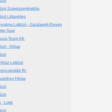
tózó
tózó Szigetszentmiklós
tózó Létavértes
nyalma Lottózó - Gazdagrét-Eleven
ter-Spar
tuna-Team Kft.
tózó - Hírlap
tózó
liház Lottózó
rencsejáték Rt.
selényi Hírlap
tózó
tózó
 - Lottó
tózó