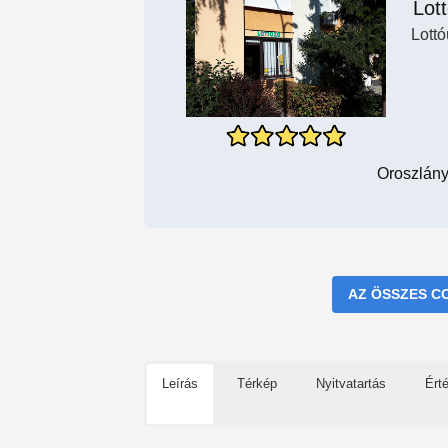
Lot
Lottó
Oroszlány,
AZ ÖSSZES C
Leírás
Térkép
Nyitvatartás
Ért