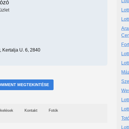
Lot
tózó
üzlet
Lot
Lot
Ara
Cen
For
 Kertalja U. 6, 2840
Lot
Lot
Máz
Sze
OMMENT MEGTEKINTÉSE
Wes
Lot
Lot
ékelések
Kontakt
Fotók
Totó
Lot