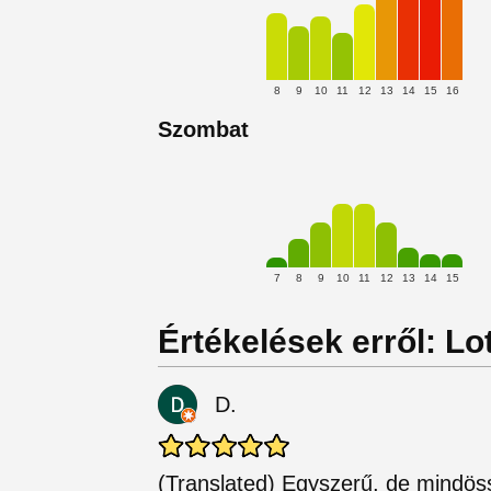
8
9
10
11
12
13
14
15
16
Szombat
7
8
9
10
11
12
13
14
15
Értékelések erről: L
D.
(Translated) Egyszerű, de mindöss