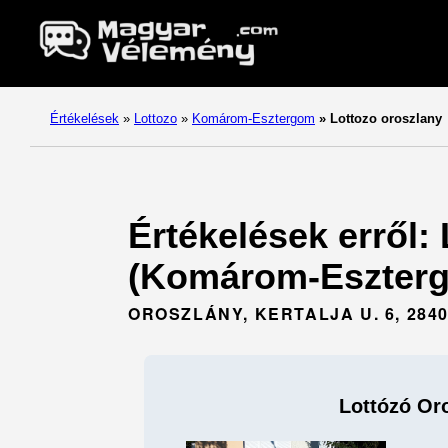
Értékelések
»
Lottozo
»
Komárom-Esztergom
»
Lottozo oroszlany
Értékelések erről:
(Komárom-Eszterg
OROSZLÁNY, KERTALJA U. 6, 284
Lottózó Or