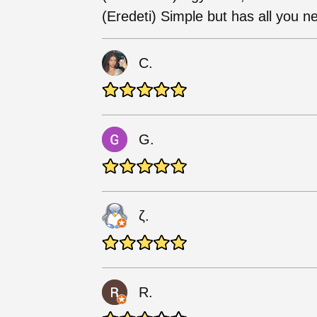
(Eredeti) Simple but has all you ne
C.
G.
ζ.
R.