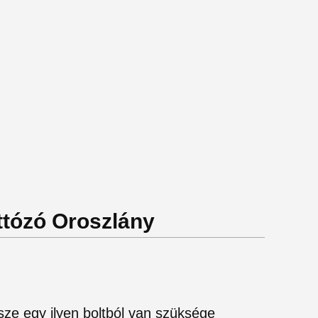
ottózó Oroszlány
ze egy ilyen boltból van szüksége