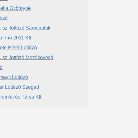
ella Györgyné
tózó
. sz. lottózó Sárospatak
a-Trió 2011 Kft.
ete Péter Lottózó
. sz. lottózó Mezőkövesd
to
mavit Lottózó
er Lottózó Szeged
remlei és Társa Kft.