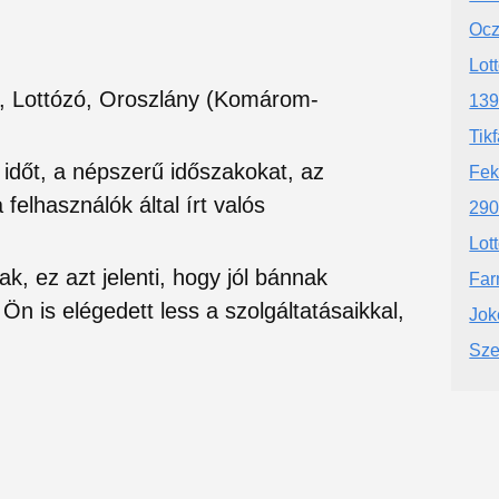
Ocz
Lot
y, Lottózó, Oroszlány (Komárom-
139
Tikf
si időt, a népszerű időszakokat, az
Fek
felhasználók által írt valós
290
Lot
ak, ez azt jelenti, hogy jól bánnak
Far
Ön is elégedett less a szolgáltatásaikkal,
Jok
Sze