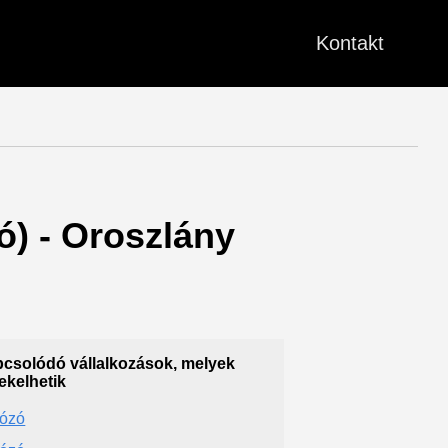
Kontakt
ó) - Oroszlány
csolódó vállalkozások, melyek
ekelhetik
tózó