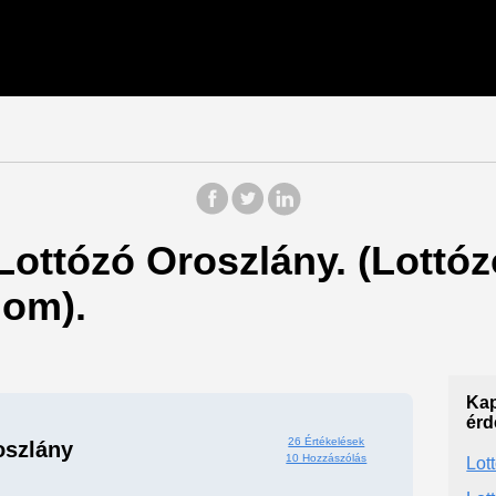
 Lottózó Oroszlány. (Lottóz
om).
0
Kap
érd
26 Értékelések
oszlány
10 Hozzászólás
Lot