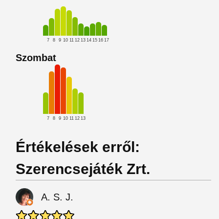
7
8
9
10
11
12
13
14
15
16
17
Szombat
7
8
9
10
11
12
13
Értékelések erről:
Szerencsejáték Zrt.
A. S. J.