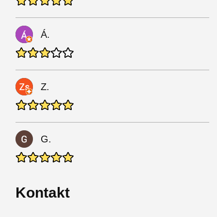
Á.
Z.
G.
Kontakt