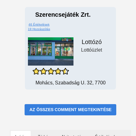
Szerencsejáték Zrt.
46 Értékelések
19 Hozzászólás
Lottózó
Lottóüzlet
Mohács, Szabadság U. 32, 7700
AZ ÖSSZES COMMENT MEGTEKINTÉSE