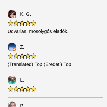
K. G.
Udvarias, mosolygós eladók.
Z.
(Translated) Top (Eredeti) Top
L.
P.