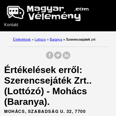
Kontakt
Értékelések
»
Lottozo
»
Baranya
»
Szerencsejatek zrt
Értékelések erről:
Szerencsejáték Zrt..
(Lottózó) - Mohács
(Baranya).
MOHÁCS, SZABADSÁG U. 32, 7700