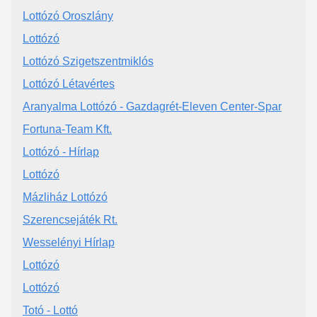
Lottózó Oroszlány
Lottózó
Lottózó Szigetszentmiklós
Lottózó Létavértes
Aranyalma Lottózó - Gazdagrét-Eleven Center-Spar
Fortuna-Team Kft.
Lottózó - Hírlap
Lottózó
Mázliház Lottózó
Szerencsejáték Rt.
Wesselényi Hírlap
Lottózó
Lottózó
Totó - Lottó