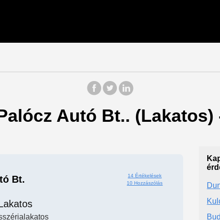
Palócz Autó Bt.. (Lakatos) 
Kap
érd
14 Értékelések
tó Bt.
10 Hozzászólás
Dun
Kul
Lakatos
sszérialakatos
Bud