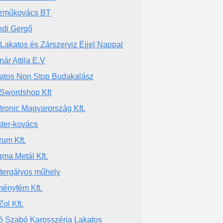
zműkovács BT
di Gergő
 Lakatos és Zárszerviz Éjjel Nappal
nár Attila E.V
atos Non Stop Budakalász
Swordshop Kft
tronic Magyarország Kft.
ter-kovács
rum Kft.
ma Metál Kft.
tergályos műhely
ényfém Kft.
Zol Kft.
ó Szabó Karosszéria Lakatos