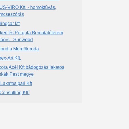
US-VIRO Kft. - homokfúvás,
mcseszórás
ringcar kft
ikert és Pergola Bemutatóterem
aörs - Sunwood
fondia Mérnökiroda
ex-Art Kft.
kora Acél Kft bádogozás lakatos
kák Pest megye
Lakatosipari Kft
Consulting Kft.