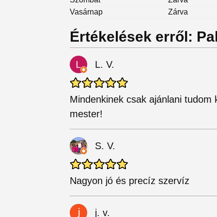
Vasárnap
Zárva
Értékelések erről: Pa
L. V.
Mindenkinek csak ajánlani tudom k
mester!
S. V.
Nagyon jó és precíz szervíz
j. v.