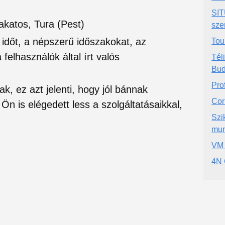
SIT
akatos, Tura (Pest)
sze
si időt, a népszerű időszakokat, az
Tou
felhasználók által írt valós
Tél
Bud
Pro
ak, ez azt jelenti, hogy jól bánnak
Corr
Ön is elégedett less a szolgáltatásaikkal,
Szi
mun
VM 
4N 