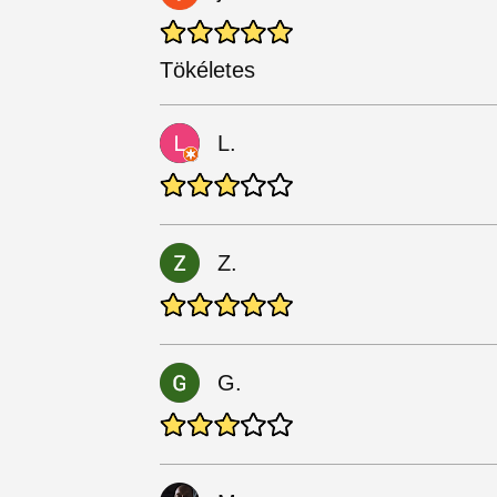
Tökéletes
L.
Z.
G.