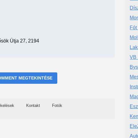
Dís
Mon
Fót
Mol
ősök Útja 27, 2194
Lak
VB 
Bys
Mes
OMMENT MEGTEKINTÉSE
Inst
Mag
ékelések
Kontakt
Fotók
Esz
Kem
Ele
Aut