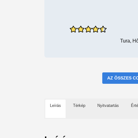
Tura, H
AZ ÖSSZES C
Leírás
Térkép
Nyitvatartás
Ért